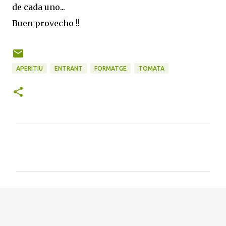
de cada uno...
Buen provecho !!
APERITIU
ENTRANT
FORMATGE
TOMATA
C
o
m
e
n
t
a