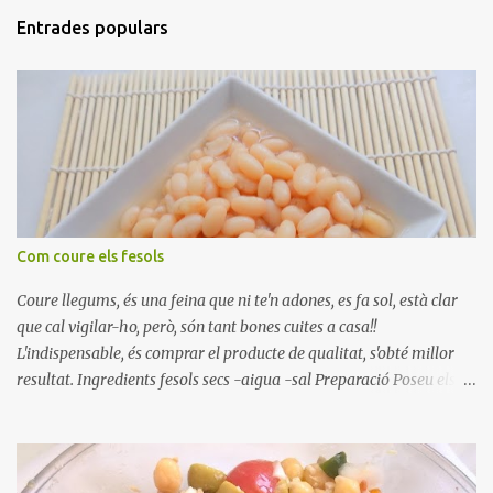
Entrades populars
Com coure els fesols
Coure llegums, és una feina que ni te'n adones, es fa sol, està clar
que cal vigilar-ho, però, són tant bones cuites a casa!!
L'indispensable, és comprar el producte de qualitat, s'obté millor
resultat. Ingredients fesols secs -aigua -sal Preparació Poseu els
fesols a remullar en abundant aigua amb sal, durant 24 hores.
Passades les 24 hores, poseu-les en una olla amb aigua freda,
quan arrenca el bull, canvieu l'aigua bullint, per aigua freda,
repetiu dues o tres vegades, abaixeu el foc i atureu la ebullició, dues