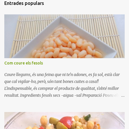
Entrades populars
Com coure els fesols
Coure llegums, és una feina que ni te'n adones, es fa sol, està clar
que cal vigilar-ho, però, són tant bones cuites a casa!!
L'indispensable, és comprar el producte de qualitat, s'obté millor
resultat. Ingredients fesols secs -aigua -sal Preparació Poseu els
fesols a remullar en abundant aigua amb sal, durant 24 hores.
Passades les 24 hores, poseu-les en una olla amb aigua freda,
quan arrenca el bull, canvieu l'aigua bullint, per aigua freda,
repetiu dues o tres vegades, abaixeu el foc i atureu la ebullició, dues