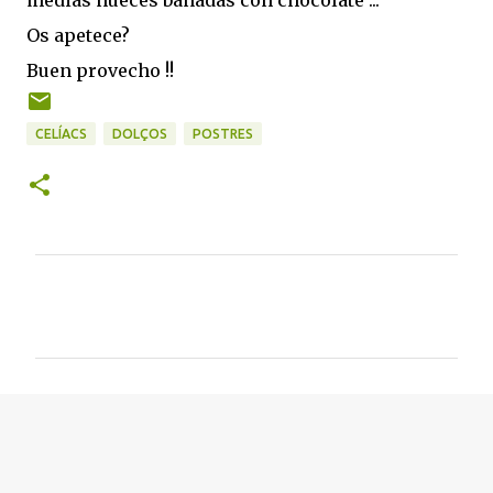
Os apetece?
Buen provecho !!
CELÍACS
DOLÇOS
POSTRES
C
o
m
e
n
t
a