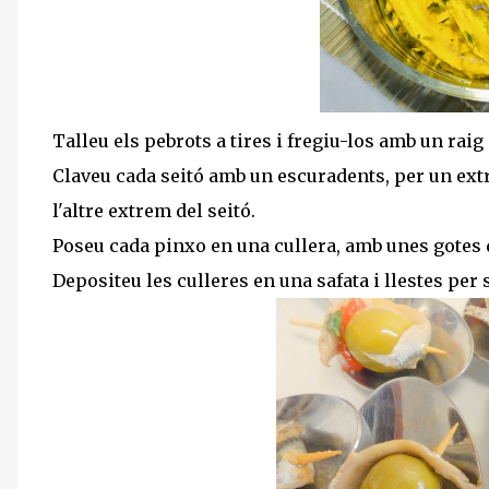
Talleu els pebrots a tires i fregiu-los amb un raig d
Claveu cada seitó amb un escuradents, per un extr
l'altre extrem del seitó.
Poseu cada pinxo en una cullera, amb unes gotes d
Depositeu les culleres en una safata i llestes per se