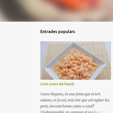
Entrades populars
Com coure els fesols
Coure llegums, és una feina que ni te'n
adones, es fa sol, està clar que cal vigilar-ho,
però, són tant bones cuites a casa!!
L'indispensable, és comprar el producte de