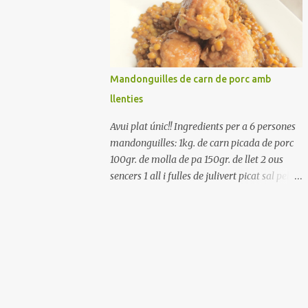
Renteu els pebrots i talleu-los a trossets.
Renteu les tomates i talleu-les a octaus.
Talleu les olives a rodanxes. Una hora abans
de portar a la taula, poseu els cigrons, ben
escorreguts, en un bol, amb la resta
Mandonguilles de carn de porc amb
d'ingredients: les tomates, el pebrot, la ceba,
llenties
(escorreguda), les olives i la tonyina
esmicolada. Amaniu amb sal i oli... bon
Avui plat únic!! Ingredients per a 6 persones
profit!!
mandonguilles: 1kg. de carn picada de porc
100gr. de molla de pa 150gr. de llet 2 ous
sencers 1 all i fulles de julivert picat sal pebre
negre molt farina per enfarinar oli d'oliva
verge extra llenties: 500gr. de llenties petites
(pardina) 2 cebes grosses 3 grans d'all 1/2
porro 150cc. de vi blanc sec brou de verdures
o bé aigua Preparació A les llenties pardina,
no els fa falta estar en remull; jo mai les hi
poso, la cocció pot durar entre 40 i 50