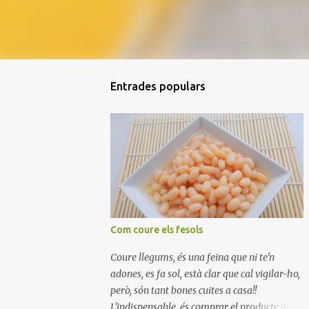
Entrades populars
Com coure els fesols
Coure llegums, és una feina que ni te'n
adones, es fa sol, està clar que cal vigilar-ho,
però, són tant bones cuites a casa!!
L'indispensable, és comprar el producte de