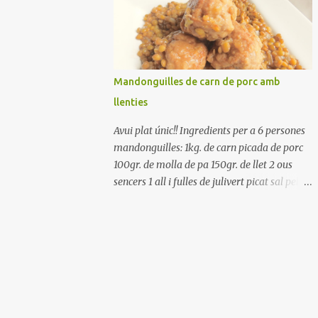
Renteu els pebrots i talleu-los a trossets.
Renteu les tomates i talleu-les a octaus.
Talleu les olives a rodanxes. Una hora abans
de portar a la taula, poseu els cigrons, ben
escorreguts, en un bol, amb la resta
Mandonguilles de carn de porc amb
d'ingredients: les tomates, el pebrot, la ceba,
llenties
(escorreguda), les olives i la tonyina
esmicolada. Amaniu amb sal i oli... bon
Avui plat únic!! Ingredients per a 6 persones
profit!!
mandonguilles: 1kg. de carn picada de porc
100gr. de molla de pa 150gr. de llet 2 ous
sencers 1 all i fulles de julivert picat sal pebre
negre molt farina per enfarinar oli d'oliva
verge extra llenties: 500gr. de llenties petites
(pardina) 2 cebes grosses 3 grans d'all 1/2
porro 150cc. de vi blanc sec brou de verdures
o bé aigua Preparació A les llenties pardina,
no els fa falta estar en remull; jo mai les hi
poso, la cocció pot durar entre 40 i 50