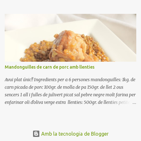
poseu-la, en un bol, coberta d'aigua freda. Tapeu amb paper film i
reserveu a la nevera. Renteu els pebrots i talleu-los a trossets.
Renteu les tomates i talleu-les a octaus. Talleu les olives a
rodanxes. Una hora abans de portar a la taula, poseu els cigrons,
ben escorreguts, en un bol, amb la resta d'ingredients: les tomates,
el pebrot, la ceba, (escorreguda), les olives i la tonyina esmicolada.
Amaniu amb sal i oli... bon profit!!
Mandonguilles de carn de porc amb llenties
Avui plat únic!! Ingredients per a 6 persones mandonguilles: 1kg. de
carn picada de porc 100gr. de molla de pa 150gr. de llet 2 ous
sencers 1 all i fulles de julivert picat sal pebre negre molt farina per
enfarinar oli d'oliva verge extra llenties: 500gr. de llenties petites
(pardina) 2 cebes grosses 3 grans d'all 1/2 porro 150cc. de vi blanc
sec brou de verdures o bé aigua Preparació A les llenties pardina,
no els fa falta estar en remull; jo mai les hi poso, la cocció pot durar
entre 40 i 50 minuts. Poseu la carn picada en un bol i barregeu-la
Amb la tecnologia de Blogger
amb la molla estovada en la llet, amb l'all i julivert picats i els ous.