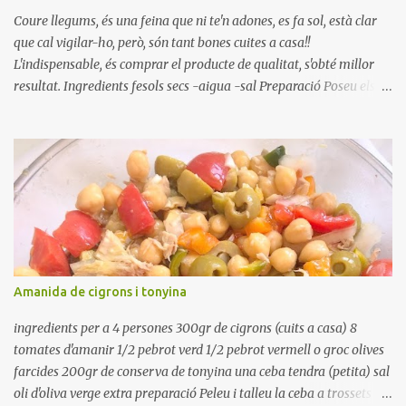
Coure llegums, és una feina que ni te'n adones, es fa sol, està clar
que cal vigilar-ho, però, són tant bones cuites a casa!!
L'indispensable, és comprar el producte de qualitat, s'obté millor
resultat. Ingredients fesols secs -aigua -sal Preparació Poseu els
fesols a remullar en abundant aigua amb sal, durant 24 hores.
Passades les 24 hores, poseu-les en una olla amb aigua freda,
quan arrenca el bull, canvieu l'aigua bullint, per aigua freda,
repetiu dues o tres vegades, abaixeu el foc i atureu la ebullició, dues
o tres vegades afegint aigua freda, han de coure a foc baix, quasi
be, sense bullir i sempre sempre, amb l'olla tapada, entre 1 hora i 1
hora i mitja. Saleu 10 minuts abans de retirar del foc. Heu de veure
vosaltres el moment en que ja estan cuites. Anotacions Deixeu
refredar en la mateixa olla. El caldo de coure els fesols, es pot
Amanida de cigrons i tonyina
utilitzar per una crema o sopa. Ingredientes judias -agua -sal
Preparación Ponga las judías a r...
ingredients per a 4 persones 300gr de cigrons (cuits a casa) 8
tomates d'amanir 1/2 pebrot verd 1/2 pebrot vermell o groc olives
farcides 200gr de conserva de tonyina una ceba tendra (petita) sal
oli d'oliva verge extra preparació Peleu i talleu la ceba a trossets i