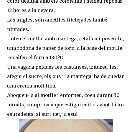
color desitjat amb els colorants i deixeu reposar
12 hores a la nevera.
Les ungles, són ametlles filetejades també
pintades.
Unteu el motlle amb mantega, retalleu i poseu-hi,
una rodona de paper de forn, a la base del motlle.
Escalfeu el forn a 180ºC.
Una vagada pelades les castanyes, tritureu-les,
afegiu el sucre, els ous i la mantega, ha de quedar
una crema molt fina.
Aboqueu-la al motlle i enforneu, coeu durant 30
minuts, comproveu que estigui cuit,clavant-hi un
esuradents, si surt net, ja està