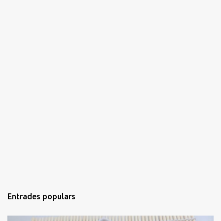
s
Entrades populars