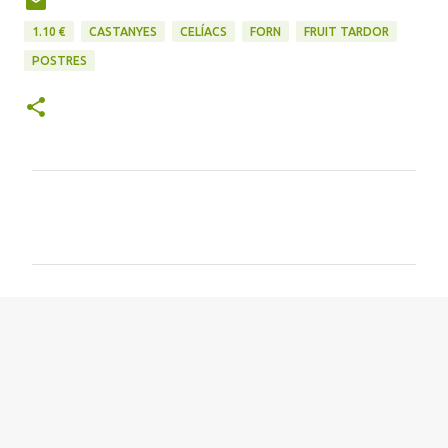
1.10 €
CASTANYES
CELÍACS
FORN
FRUIT TARDOR
POSTRES
C
o
m
e
n
t
a
r
i