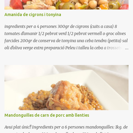
vosaltres el moment en que ja estan cuites. Anotacions Deixeu
refredar en la mateixa olla. El caldo de coure els fesols, es pot
Amanida de cigrons i tonyina
utilitzar per una crema o sopa. Ingredientes judias -agua -sal
Preparación Ponga las judías a r...
ingredients per a 4 persones 300gr de cigrons (cuits a casa) 8
tomates d'amanir 1/2 pebrot verd 1/2 pebrot vermell o groc olives
farcides 200gr de conserva de tonyina una ceba tendra (petita) sal
oli d'oliva verge extra preparació Peleu i talleu la ceba a trossets i
poseu-la, en un bol, coberta d'aigua freda. Tapeu amb paper film i
reserveu a la nevera. Renteu els pebrots i talleu-los a trossets.
Renteu les tomates i talleu-les a octaus. Talleu les olives a
rodanxes. Una hora abans de portar a la taula, poseu els cigrons,
ben escorreguts, en un bol, amb la resta d'ingredients: les tomates,
el pebrot, la ceba, (escorreguda), les olives i la tonyina esmicolada.
Amaniu amb sal i oli... bon profit!!
Mandonguilles de carn de porc amb llenties
Avui plat únic!! Ingredients per a 6 persones mandonguilles: 1kg. de