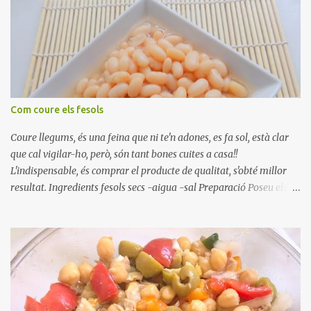
Com coure els fesols
Coure llegums, és una feina que ni te'n adones, es fa sol, està clar
que cal vigilar-ho, però, són tant bones cuites a casa!!
L'indispensable, és comprar el producte de qualitat, s'obté millor
resultat. Ingredients fesols secs -aigua -sal Preparació Poseu els
fesols a remullar en abundant aigua amb sal, durant 24 hores.
Passades les 24 hores, poseu-les en una olla amb aigua freda,
quan arrenca el bull, canvieu l'aigua bullint, per aigua freda,
repetiu dues o tres vegades, abaixeu el foc i atureu la ebullició, dues
o tres vegades afegint aigua freda, han de coure a foc baix, quasi
be, sense bullir i sempre sempre, amb l'olla tapada, entre 1 hora i 1
hora i mitja. Saleu 10 minuts abans de retirar del foc. Heu de veure