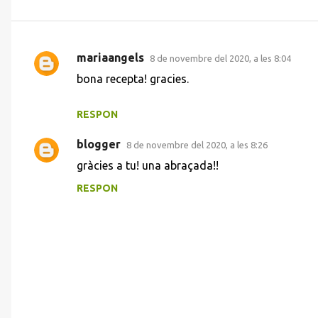
mariaangels
8 de novembre del 2020, a les 8:04
C
bona recepta! gracies.
o
m
RESPON
e
blogger
n
8 de novembre del 2020, a les 8:26
t
gràcies a tu! una abraçada!!
a
RESPON
r
i
s