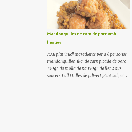
Renteu els pebrots i talleu-los a trossets.
Renteu les tomates i talleu-les a octaus.
Talleu les olives a rodanxes. Una hora abans
de portar a la taula, poseu els cigrons, ben
escorreguts, en un bol, amb la resta
Mandonguilles de carn de porc amb
d'ingredients: les tomates, el pebrot, la ceba,
llenties
(escorreguda), les olives i la tonyina
esmicolada. Amaniu amb sal i oli... bon
Avui plat únic!! Ingredients per a 6 persones
profit!!
mandonguilles: 1kg. de carn picada de porc
100gr. de molla de pa 150gr. de llet 2 ous
sencers 1 all i fulles de julivert picat sal pebre
negre molt farina per enfarinar oli d'oliva
verge extra llenties: 500gr. de llenties petites
(pardina) 2 cebes grosses 3 grans d'all 1/2
porro 150cc. de vi blanc sec brou de verdures
o bé aigua Preparació A les llenties pardina,
no els fa falta estar en remull; jo mai les hi
poso, la cocció pot durar entre 40 i 50