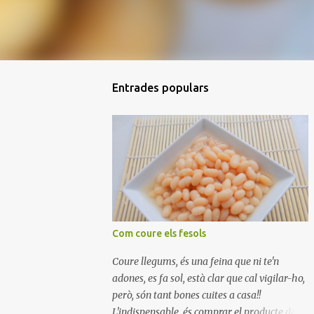
Entrades populars
Com coure els fesols
Coure llegums, és una feina que ni te'n
adones, es fa sol, està clar que cal vigilar-ho,
però, són tant bones cuites a casa!!
L'indispensable, és comprar el producte de