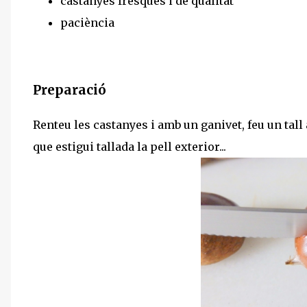
castanyes fresques i de qualitat
paciència
Preparació
Renteu les castanyes i amb un ganivet, feu un tall a
que estigui tallada la pell exterior...