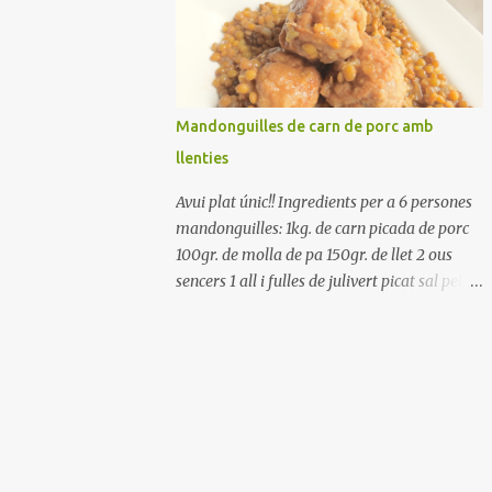
Renteu els pebrots i talleu-los a trossets.
Renteu les tomates i talleu-les a octaus.
Talleu les olives a rodanxes. Una hora abans
de portar a la taula, poseu els cigrons, ben
escorreguts, en un bol, amb la resta
Mandonguilles de carn de porc amb
d'ingredients: les tomates, el pebrot, la ceba,
llenties
(escorreguda), les olives i la tonyina
esmicolada. Amaniu amb sal i oli... bon
Avui plat únic!! Ingredients per a 6 persones
profit!!
mandonguilles: 1kg. de carn picada de porc
100gr. de molla de pa 150gr. de llet 2 ous
sencers 1 all i fulles de julivert picat sal pebre
negre molt farina per enfarinar oli d'oliva
verge extra llenties: 500gr. de llenties petites
(pardina) 2 cebes grosses 3 grans d'all 1/2
porro 150cc. de vi blanc sec brou de verdures
o bé aigua Preparació A les llenties pardina,
no els fa falta estar en remull; jo mai les hi
poso, la cocció pot durar entre 40 i 50