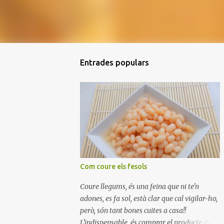
Entrades populars
Com coure els fesols
Coure llegums, és una feina que ni te'n
adones, es fa sol, està clar que cal vigilar-ho,
però, són tant bones cuites a casa!!
L'indispensable, és comprar el producte de