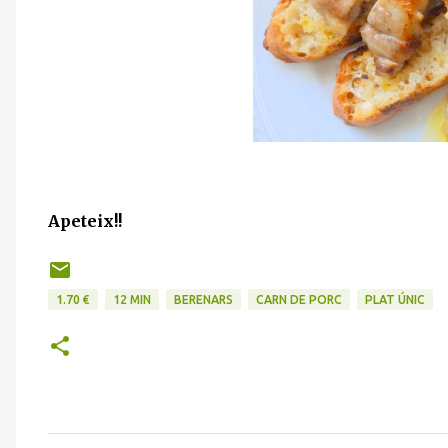
Apeteix!!
1.70 €
12 MIN
BERENARS
CARN DE PORC
PLAT ÚNIC