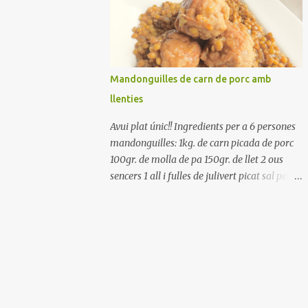
Renteu els pebrots i talleu-los a trossets.
Renteu les tomates i talleu-les a octaus.
Talleu les olives a rodanxes. Una hora abans
de portar a la taula, poseu els cigrons, ben
escorreguts, en un bol, amb la resta
Mandonguilles de carn de porc amb
d'ingredients: les tomates, el pebrot, la ceba,
llenties
(escorreguda), les olives i la tonyina
esmicolada. Amaniu amb sal i oli... bon
Avui plat únic!! Ingredients per a 6 persones
profit!!
mandonguilles: 1kg. de carn picada de porc
100gr. de molla de pa 150gr. de llet 2 ous
sencers 1 all i fulles de julivert picat sal pebre
negre molt farina per enfarinar oli d'oliva
verge extra llenties: 500gr. de llenties petites
(pardina) 2 cebes grosses 3 grans d'all 1/2
porro 150cc. de vi blanc sec brou de verdures
o bé aigua Preparació A les llenties pardina,
no els fa falta estar en remull; jo mai les hi
poso, la cocció pot durar entre 40 i 50