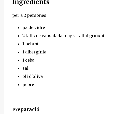
Ingredients
per a 2 persones
pa de vidre
2 talls de cansalada magra tallat gruixut
1 pebrot
1 albergínia
1 ceba
sal
oli d'oliva
pebre
Preparació