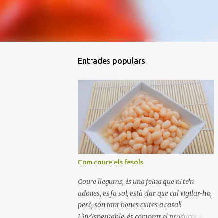
Entrades populars
Com coure els fesols
Coure llegums, és una feina que ni te'n
adones, es fa sol, està clar que cal vigilar-ho,
però, són tant bones cuites a casa!!
L'indispensable, és comprar el producte de