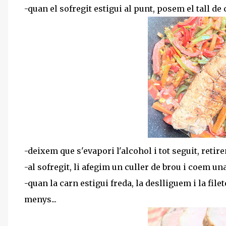
-quan el sofregit estigui al punt, posem el tall de 
-deixem que s'evapori l'alcohol i tot seguit, retir
-al sofregit, li afegim un culler de brou i coem u
-quan la carn estigui freda, la deslliguem i la fil
menys...