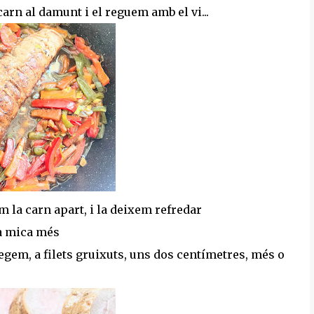
carn al damunt i el reguem amb el vi...
em la carn apart, i la deixem refredar
na mica més
etegem, a filets gruixuts, uns dos centímetres, més o