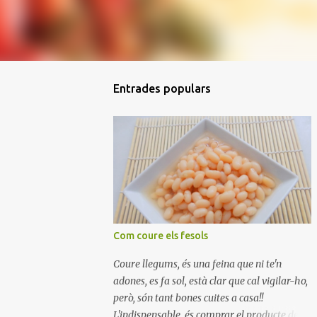
Entrades populars
Com coure els fesols
Coure llegums, és una feina que ni te'n
adones, es fa sol, està clar que cal vigilar-ho,
però, són tant bones cuites a casa!!
L'indispensable, és comprar el producte de