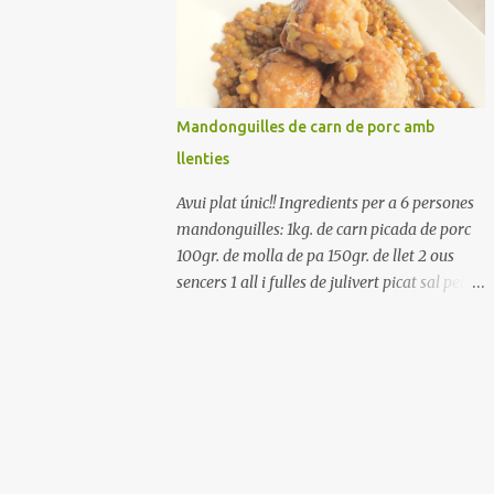
Renteu els pebrots i talleu-los a trossets.
Renteu les tomates i talleu-les a octaus.
Talleu les olives a rodanxes. Una hora abans
de portar a la taula, poseu els cigrons, ben
escorreguts, en un bol, amb la resta
Mandonguilles de carn de porc amb
d'ingredients: les tomates, el pebrot, la ceba,
llenties
(escorreguda), les olives i la tonyina
esmicolada. Amaniu amb sal i oli... bon
Avui plat únic!! Ingredients per a 6 persones
profit!!
mandonguilles: 1kg. de carn picada de porc
100gr. de molla de pa 150gr. de llet 2 ous
sencers 1 all i fulles de julivert picat sal pebre
negre molt farina per enfarinar oli d'oliva
verge extra llenties: 500gr. de llenties petites
(pardina) 2 cebes grosses 3 grans d'all 1/2
porro 150cc. de vi blanc sec brou de verdures
o bé aigua Preparació A les llenties pardina,
no els fa falta estar en remull; jo mai les hi
poso, la cocció pot durar entre 40 i 50