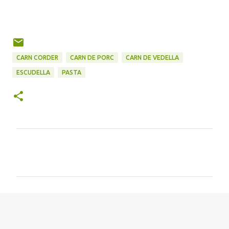
CARN CORDER
CARN DE PORC
CARN DE VEDELLA
ESCUDELLA
PASTA
C
o
m
e
n
t