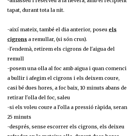
-amasseu i reserveu a la nevera, amb el recipient
tapat, durant tota la nit.
-així mateix, també el dia anterior, poseu
els
cigrons
a remullar, (si són crus).
-l'endemà, retirem els cigrons de l'aigua del
remull
-posem una olla al foc amb aigua i quan comenci
a bullir i afegim el cigrons i els deixem coure,
casi bé dues hores, a foc baix, 10 minuts abans de
retirar l'olla del foc, saleu
-si els voleu coure a l'olla a pressió ràpida, seran
25 minuts
-després, sense escorrer els cigrons, els deixeu