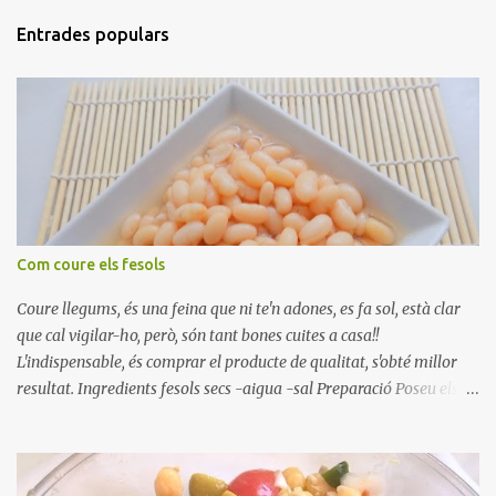
Entrades populars
Com coure els fesols
Coure llegums, és una feina que ni te'n adones, es fa sol, està clar
que cal vigilar-ho, però, són tant bones cuites a casa!!
L'indispensable, és comprar el producte de qualitat, s'obté millor
resultat. Ingredients fesols secs -aigua -sal Preparació Poseu els
fesols a remullar en abundant aigua amb sal, durant 24 hores.
Passades les 24 hores, poseu-les en una olla amb aigua freda,
quan arrenca el bull, canvieu l'aigua bullint, per aigua freda,
repetiu dues o tres vegades, abaixeu el foc i atureu la ebullició, dues