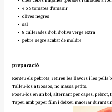
dues cebes mitjanes (pelades i tallades a ro
4 o 5 tomates d'amanir
olives negres
sal
8 cullerades d'oli d'oliva verge extra
pebre negre acabat de moldre
preparació
Renteu els pebrots, retireu les llavors i les pells b
Talleu-los a trossos, no massa petits.
Poseu-los en un bol, alternant per capes, pebrot, tro
Tapeu amb paper film i deixeu macerar durant un 