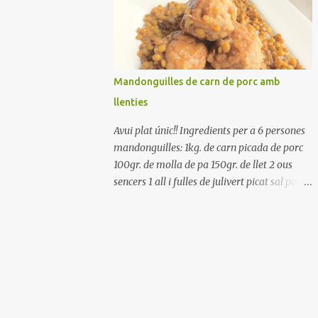
Renteu els pebrots i talleu-los a trossets.
Renteu les tomates i talleu-les a octaus.
Talleu les olives a rodanxes. Una hora abans
de portar a la taula, poseu els cigrons, ben
escorreguts, en un bol, amb la resta
Mandonguilles de carn de porc amb
d'ingredients: les tomates, el pebrot, la ceba,
llenties
(escorreguda), les olives i la tonyina
esmicolada. Amaniu amb sal i oli... bon
Avui plat únic!! Ingredients per a 6 persones
profit!!
mandonguilles: 1kg. de carn picada de porc
100gr. de molla de pa 150gr. de llet 2 ous
sencers 1 all i fulles de julivert picat sal pebre
negre molt farina per enfarinar oli d'oliva
verge extra llenties: 500gr. de llenties petites
(pardina) 2 cebes grosses 3 grans d'all 1/2
porro 150cc. de vi blanc sec brou de verdures
o bé aigua Preparació A les llenties pardina,
no els fa falta estar en remull; jo mai les hi
poso, la cocció pot durar entre 40 i 50