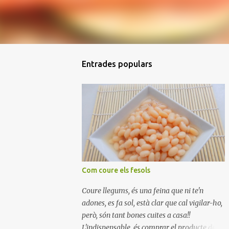
Entrades populars
Com coure els fesols
Coure llegums, és una feina que ni te'n
adones, es fa sol, està clar que cal vigilar-ho,
però, són tant bones cuites a casa!!
L'indispensable, és comprar el producte de