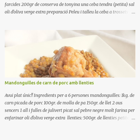
farcides 200gr de conserva de tonyina una ceba tendra (petita) sal
oli d'oliva verge extra preparació Peleu i talleu la ceba a trossets i
poseu-la, en un bol, coberta d'aigua freda. Tapeu amb paper film i
reserveu a la nevera. Renteu els pebrots i talleu-los a trossets.
Renteu les tomates i talleu-les a octaus. Talleu les olives a
rodanxes. Una hora abans de portar a la taula, poseu els cigrons,
ben escorreguts, en un bol, amb la resta d'ingredients: les tomates,
el pebrot, la ceba, (escorreguda), les olives i la tonyina esmicolada.
Amaniu amb sal i oli... bon profit!!
Mandonguilles de carn de porc amb llenties
Avui plat únic!! Ingredients per a 6 persones mandonguilles: 1kg. de
carn picada de porc 100gr. de molla de pa 150gr. de llet 2 ous
sencers 1 all i fulles de julivert picat sal pebre negre molt farina per
enfarinar oli d'oliva verge extra llenties: 500gr. de llenties petites
(pardina) 2 cebes grosses 3 grans d'all 1/2 porro 150cc. de vi blanc
sec brou de verdures o bé aigua Preparació A les llenties pardina,