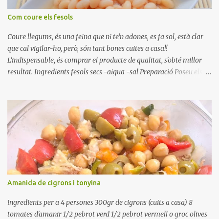
Com coure els fesols
Coure llegums, és una feina que ni te'n adones, es fa sol, està clar
que cal vigilar-ho, però, són tant bones cuites a casa!!
L'indispensable, és comprar el producte de qualitat, s'obté millor
resultat. Ingredients fesols secs -aigua -sal Preparació Poseu els
fesols a remullar en abundant aigua amb sal, durant 24 hores.
Passades les 24 hores, poseu-les en una olla amb aigua freda,
quan arrenca el bull, canvieu l'aigua bullint, per aigua freda,
repetiu dues o tres vegades, abaixeu el foc i atureu la ebullició, dues
o tres vegades afegint aigua freda, han de coure a foc baix, quasi
be, sense bullir i sempre sempre, amb l'olla tapada, entre 1 hora i 1
hora i mitja. Saleu 10 minuts abans de retirar del foc. Heu de veure
vosaltres el moment en que ja estan cuites. Anotacions Deixeu
refredar en la mateixa olla. El caldo de coure els fesols, es pot
Amanida de cigrons i tonyina
utilitzar per una crema o sopa. Ingredientes judias -agua -sal
Preparación Ponga las judías a r...
ingredients per a 4 persones 300gr de cigrons (cuits a casa) 8
tomates d'amanir 1/2 pebrot verd 1/2 pebrot vermell o groc olives