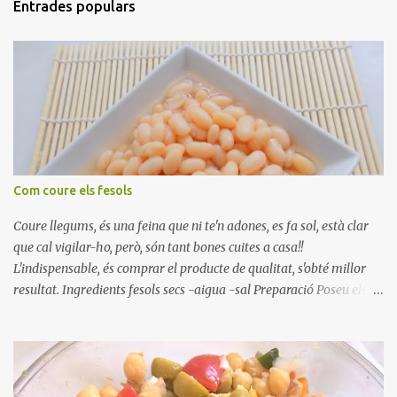
Entrades populars
Com coure els fesols
Coure llegums, és una feina que ni te'n adones, es fa sol, està clar
que cal vigilar-ho, però, són tant bones cuites a casa!!
L'indispensable, és comprar el producte de qualitat, s'obté millor
resultat. Ingredients fesols secs -aigua -sal Preparació Poseu els
fesols a remullar en abundant aigua amb sal, durant 24 hores.
Passades les 24 hores, poseu-les en una olla amb aigua freda,
quan arrenca el bull, canvieu l'aigua bullint, per aigua freda,
repetiu dues o tres vegades, abaixeu el foc i atureu la ebullició, dues
o tres vegades afegint aigua freda, han de coure a foc baix, quasi