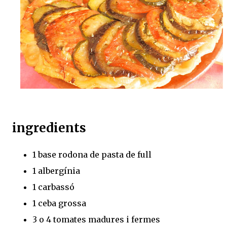
ingredients
1 base rodona de pasta de full
1 albergínia
1 carbassó
1 ceba grossa
3 o 4 tomates madures i fermes