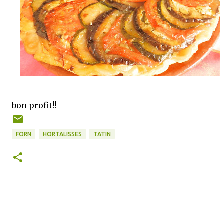
bon profit!!
FORN
HORTALISSES
TATIN
C
o