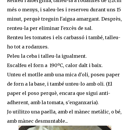
Renteu l'albergínia, talleu-la a rodanxes de 1/2cm
més o menys, i saleu-les i reserveu durant uns 15
minut, perquè treguin l'aigua amargant. Desprès,
renteu-la per eliminar l'excès de sal.
Renteu les tomates i els carbassó i també, talleu-
ho tot a rodanxes.
Peleu la ceba i talleu-la igualment.
Escalfeu el forn a 190ºC, calor dalt i baix.
Unteu el motlle amb una mica d'oli, poseu paper
de forn a la base, i també unteu-lo amb oli. (El
paper el poso perquè, encara que sigui anti-
adherent, amb la tomata, s'enganxaria).
Jo utilitzo una paella, amb el mànec metàlic, o bé,
amb mànec desmuntable...