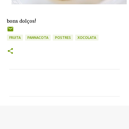
bons dolços!
FRUITA
PANNACOTA
POSTRES
XOCOLATA
C
o
m
e
n
t
a