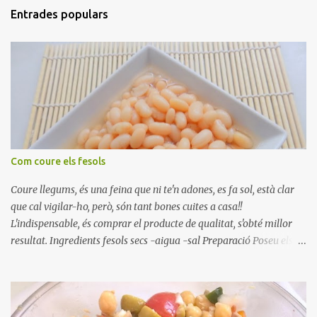
Entrades populars
Com coure els fesols
Coure llegums, és una feina que ni te'n adones, es fa sol, està clar
que cal vigilar-ho, però, són tant bones cuites a casa!!
L'indispensable, és comprar el producte de qualitat, s'obté millor
resultat. Ingredients fesols secs -aigua -sal Preparació Poseu els
fesols a remullar en abundant aigua amb sal, durant 24 hores.
Passades les 24 hores, poseu-les en una olla amb aigua freda,
quan arrenca el bull, canvieu l'aigua bullint, per aigua freda,
repetiu dues o tres vegades, abaixeu el foc i atureu la ebullició, dues