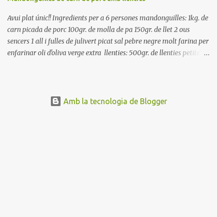
Avui plat únic!! Ingredients per a 6 persones mandonguilles: 1kg. de
carn picada de porc 100gr. de molla de pa 150gr. de llet 2 ous
sencers 1 all i fulles de julivert picat sal pebre negre molt farina per
enfarinar oli d'oliva verge extra llenties: 500gr. de llenties petites
(pardina) 2 cebes grosses 3 grans d'all 1/2 porro 150cc. de vi blanc
sec brou de verdures o bé aigua Preparació A les llenties pardina,
no els fa falta estar en remull; jo mai les hi poso, la cocció pot durar
entre 40 i 50 minuts. Poseu la carn picada en un bol i barregeu-la
Amb la tecnologia de Blogger
amb la molla estovada en la llet, amb l'all i julivert picats i els ous.
Salpebreu i amasseu be, fins que la carn quedi ben lligada. Deixeu
reposar 4 o 5 hores, en un bol tapat, a la nevera. Feu les
mandonguilles, enfarineu-les... i fregiu amb abundant oli calent,
deixant-les ben daurades. Un cop fregides, poseu-les damunt de
paper de cuina, per absorbir l'excés d'oli... En...