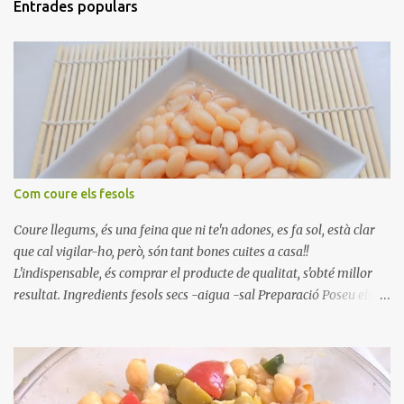
Entrades populars
Com coure els fesols
Coure llegums, és una feina que ni te'n adones, es fa sol, està clar
que cal vigilar-ho, però, són tant bones cuites a casa!!
L'indispensable, és comprar el producte de qualitat, s'obté millor
resultat. Ingredients fesols secs -aigua -sal Preparació Poseu els
fesols a remullar en abundant aigua amb sal, durant 24 hores.
Passades les 24 hores, poseu-les en una olla amb aigua freda,
quan arrenca el bull, canvieu l'aigua bullint, per aigua freda,
repetiu dues o tres vegades, abaixeu el foc i atureu la ebullició, dues
o tres vegades afegint aigua freda, han de coure a foc baix, quasi