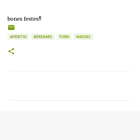
bones festes!!
APERITIU
BERENARS
FORN
MASSES
C
o
m
e
n
t
a