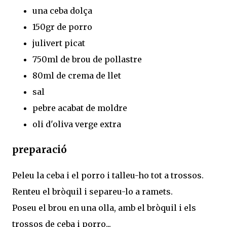
una ceba dolça
150gr de porro
julivert picat
750ml de brou de pollastre
80ml de crema de llet
sal
pebre acabat de moldre
oli d'oliva verge extra
preparació
Peleu la ceba i el porro i talleu-ho tot a trossos.
Renteu el bròquil i separeu-lo a ramets.
Poseu el brou en una olla, amb el bròquil i els
trossos de ceba i porro...