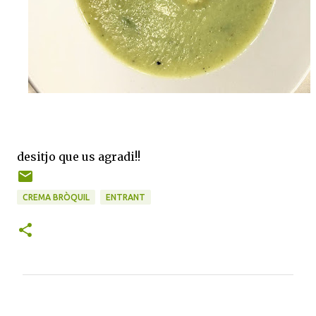
desitjo que us agradi!!
CREMA BRÒQUIL
ENTRANT
C