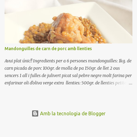
Renteu les tomates i talleu-les a octaus. Talleu les olives a
rodanxes. Una hora abans de portar a la taula, poseu els cigrons,
ben escorreguts, en un bol, amb la resta d'ingredients: les tomates,
el pebrot, la ceba, (escorreguda), les olives i la tonyina esmicolada.
Amaniu amb sal i oli... bon profit!!
Mandonguilles de carn de porc amb llenties
Avui plat únic!! Ingredients per a 6 persones mandonguilles: 1kg. de
carn picada de porc 100gr. de molla de pa 150gr. de llet 2 ous
sencers 1 all i fulles de julivert picat sal pebre negre molt farina per
enfarinar oli d'oliva verge extra llenties: 500gr. de llenties petites
(pardina) 2 cebes grosses 3 grans d'all 1/2 porro 150cc. de vi blanc
sec brou de verdures o bé aigua Preparació A les llenties pardina,
no els fa falta estar en remull; jo mai les hi poso, la cocció pot durar
entre 40 i 50 minuts. Poseu la carn picada en un bol i barregeu-la
Amb la tecnologia de Blogger
amb la molla estovada en la llet, amb l'all i julivert picats i els ous.
Salpebreu i amasseu be, fins que la carn quedi ben lligada. Deixeu
reposar 4 o 5 hores, en un bol tapat, a la nevera. Feu les