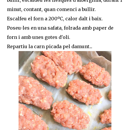
bullir, escaldeu les llesques d'albergínia, durant 1
minut, contant, quan comenci a bullir.
Escalfeu el forn a 200ºC, calor dalt i baix.
Poseu-les en una safata, folrada amb paper de
forn i amb unes gotes d'oli.
Repartiu la carn picada pel damunt...