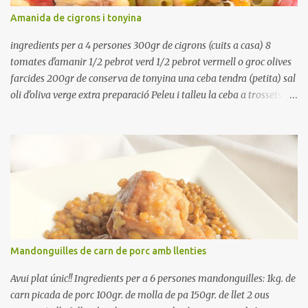
refredar en la mateixa olla. El caldo de coure els fesols, es pot
Amanida de cigrons i tonyina
utilitzar per una crema o sopa. Ingredientes judias -agua -sal
Preparación Ponga las judías a r...
ingredients per a 4 persones 300gr de cigrons (cuits a casa) 8
tomates d'amanir 1/2 pebrot verd 1/2 pebrot vermell o groc olives
farcides 200gr de conserva de tonyina una ceba tendra (petita) sal
oli d'oliva verge extra preparació Peleu i talleu la ceba a trossets i
poseu-la, en un bol, coberta d'aigua freda. Tapeu amb paper film i
reserveu a la nevera. Renteu els pebrots i talleu-los a trossets.
Renteu les tomates i talleu-les a octaus. Talleu les olives a
rodanxes. Una hora abans de portar a la taula, poseu els cigrons,
ben escorreguts, en un bol, amb la resta d'ingredients: les tomates,
el pebrot, la ceba, (escorreguda), les olives i la tonyina esmicolada.
Amaniu amb sal i oli... bon profit!!
Mandonguilles de carn de porc amb llenties
Avui plat únic!! Ingredients per a 6 persones mandonguilles: 1kg. de
carn picada de porc 100gr. de molla de pa 150gr. de llet 2 ous