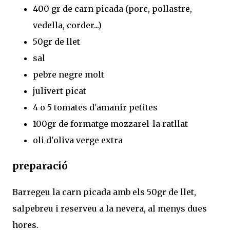
400 gr de carn picada (porc, pollastre,
vedella, corder...)
50gr de llet
sal
pebre negre molt
julivert picat
4 o 5 tomates d'amanir petites
100gr de formatge mozzarel-la ratllat
oli d'oliva verge extra
preparació
Barregeu la carn picada amb els 50gr de llet,
salpebreu i reserveu a la nevera, al menys dues
hores.