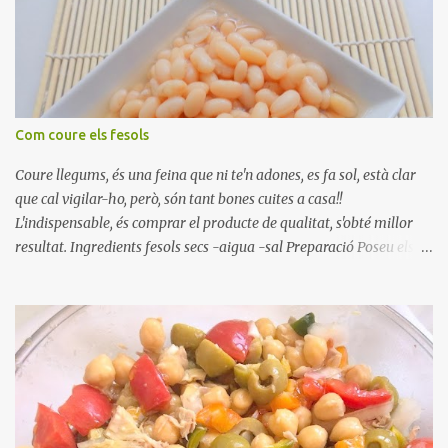
Com coure els fesols
Coure llegums, és una feina que ni te'n adones, es fa sol, està clar
que cal vigilar-ho, però, són tant bones cuites a casa!!
L'indispensable, és comprar el producte de qualitat, s'obté millor
resultat. Ingredients fesols secs -aigua -sal Preparació Poseu els
fesols a remullar en abundant aigua amb sal, durant 24 hores.
Passades les 24 hores, poseu-les en una olla amb aigua freda,
quan arrenca el bull, canvieu l'aigua bullint, per aigua freda,
repetiu dues o tres vegades, abaixeu el foc i atureu la ebullició, dues
o tres vegades afegint aigua freda, han de coure a foc baix, quasi
be, sense bullir i sempre sempre, amb l'olla tapada, entre 1 hora i 1
hora i mitja. Saleu 10 minuts abans de retirar del foc. Heu de veure
vosaltres el moment en que ja estan cuites. Anotacions Deixeu