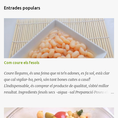
Entrades populars
Com coure els fesols
Coure llegums, és una feina que ni te'n adones, es fa sol, està clar
que cal vigilar-ho, però, són tant bones cuites a casa!!
L'indispensable, és comprar el producte de qualitat, s'obté millor
resultat. Ingredients fesols secs -aigua -sal Preparació Poseu els
fesols a remullar en abundant aigua amb sal, durant 24 hores.
Passades les 24 hores, poseu-les en una olla amb aigua freda,
quan arrenca el bull, canvieu l'aigua bullint, per aigua freda,
repetiu dues o tres vegades, abaixeu el foc i atureu la ebullició, dues