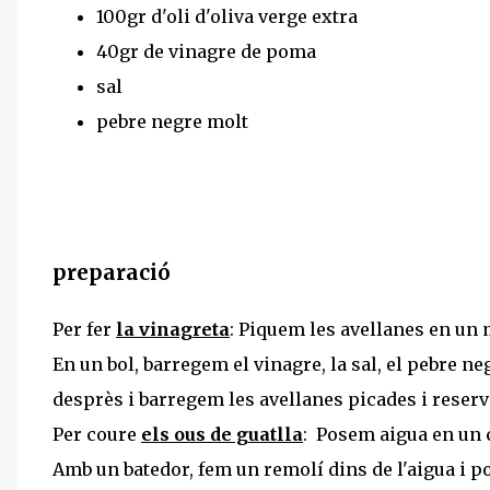
100gr d'oli d'oliva verge extra
40gr de vinagre de poma
sal
pebre negre molt
preparació
Per fer
la vinagreta
: Piquem les avellanes en un 
En un bol, barregem el vinagre, la sal, el pebre ne
desprès i barregem les avellanes picades i reser
Per coure
els ous de guatlla
: Posem aigua en un c
Amb un batedor, fem un remolí dins de l'aigua i p