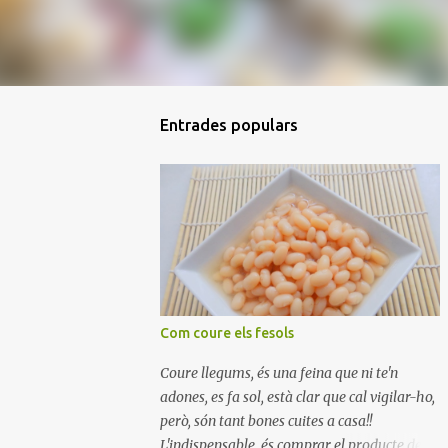
Entrades populars
Com coure els fesols
Coure llegums, és una feina que ni te'n
adones, es fa sol, està clar que cal vigilar-ho,
però, són tant bones cuites a casa!!
L'indispensable, és comprar el producte de