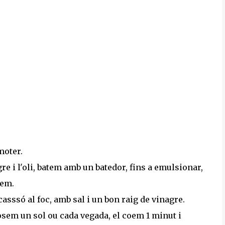
moter.
gre i l'oli, batem amb un batedor, fins a emulsionar,
vem.
asssó al foc, amb sal i un bon raig de vinagre.
osem un sol ou cada vegada, el coem 1 minut i