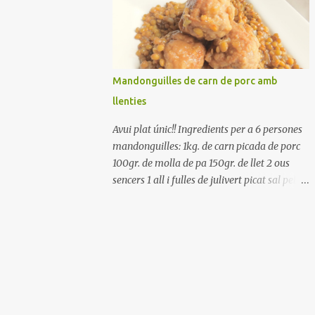
Renteu els pebrots i talleu-los a trossets.
Renteu les tomates i talleu-les a octaus.
Talleu les olives a rodanxes. Una hora abans
de portar a la taula, poseu els cigrons, ben
escorreguts, en un bol, amb la resta
Mandonguilles de carn de porc amb
d'ingredients: les tomates, el pebrot, la ceba,
llenties
(escorreguda), les olives i la tonyina
esmicolada. Amaniu amb sal i oli... bon
Avui plat únic!! Ingredients per a 6 persones
profit!!
mandonguilles: 1kg. de carn picada de porc
100gr. de molla de pa 150gr. de llet 2 ous
sencers 1 all i fulles de julivert picat sal pebre
negre molt farina per enfarinar oli d'oliva
verge extra llenties: 500gr. de llenties petites
(pardina) 2 cebes grosses 3 grans d'all 1/2
porro 150cc. de vi blanc sec brou de verdures
o bé aigua Preparació A les llenties pardina,
no els fa falta estar en remull; jo mai les hi
poso, la cocció pot durar entre 40 i 50