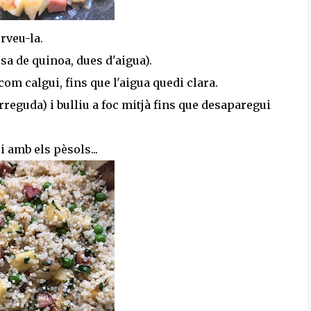
rveu-la.
assa de quinoa, dues d'aigua).
com calgui, fins que l'aigua quedi clara.
orreguda) i bulliu a foc mitjà fins que desaparegui
 amb els pèsols...