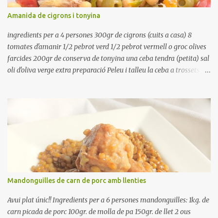
refredar en la mateixa olla. El caldo de coure els fesols, es pot
Amanida de cigrons i tonyina
utilitzar per una crema o sopa. Ingredientes judias -agua -sal
Preparación Ponga las judías a r...
ingredients per a 4 persones 300gr de cigrons (cuits a casa) 8
tomates d'amanir 1/2 pebrot verd 1/2 pebrot vermell o groc olives
farcides 200gr de conserva de tonyina una ceba tendra (petita) sal
oli d'oliva verge extra preparació Peleu i talleu la ceba a trossets i
poseu-la, en un bol, coberta d'aigua freda. Tapeu amb paper film i
reserveu a la nevera. Renteu els pebrots i talleu-los a trossets.
Renteu les tomates i talleu-les a octaus. Talleu les olives a
rodanxes. Una hora abans de portar a la taula, poseu els cigrons,
ben escorreguts, en un bol, amb la resta d'ingredients: les tomates,
el pebrot, la ceba, (escorreguda), les olives i la tonyina esmicolada.
Amaniu amb sal i oli... bon profit!!
Mandonguilles de carn de porc amb llenties
Avui plat únic!! Ingredients per a 6 persones mandonguilles: 1kg. de
carn picada de porc 100gr. de molla de pa 150gr. de llet 2 ous