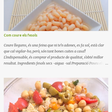
Com coure els fesols
Coure llegums, és una feina que ni te'n adones, es fa sol, està clar
que cal vigilar-ho, però, són tant bones cuites a casa!!
L'indispensable, és comprar el producte de qualitat, s'obté millor
resultat. Ingredients fesols secs -aigua -sal Preparació Poseu els
fesols a remullar en abundant aigua amb sal, durant 24 hores.
Passades les 24 hores, poseu-les en una olla amb aigua freda,
quan arrenca el bull, canvieu l'aigua bullint, per aigua freda,
repetiu dues o tres vegades, abaixeu el foc i atureu la ebullició, dues
o tres vegades afegint aigua freda, han de coure a foc baix, quasi
be, sense bullir i sempre sempre, amb l'olla tapada, entre 1 hora i 1
hora i mitja. Saleu 10 minuts abans de retirar del foc. Heu de veure
vosaltres el moment en que ja estan cuites. Anotacions Deixeu