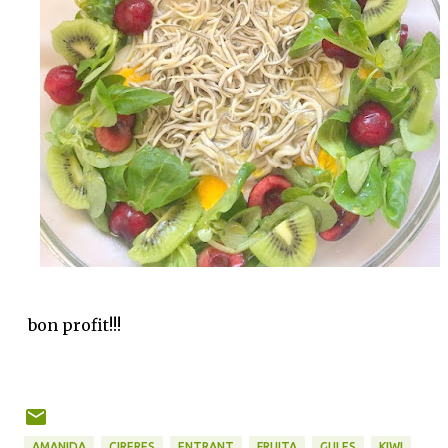
bon profit!!!
AMANIDA
CIRERES
ENTRANT
FRUITA
GULES
KIWI