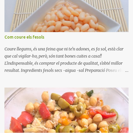
Com coure els fesols
Coure llegums, és una feina que ni te'n adones, es fa sol, està clar
que cal vigilar-ho, però, són tant bones cuites a casa!!
L'indispensable, és comprar el producte de qualitat, s'obté millor
resultat. Ingredients fesols secs -aigua -sal Preparació Poseu els
fesols a remullar en abundant aigua amb sal, durant 24 hores.
Passades les 24 hores, poseu-les en una olla amb aigua freda,
quan arrenca el bull, canvieu l'aigua bullint, per aigua freda,
repetiu dues o tres vegades, abaixeu el foc i atureu la ebullició, dues
o tres vegades afegint aigua freda, han de coure a foc baix, quasi
be, sense bullir i sempre sempre, amb l'olla tapada, entre 1 hora i 1
hora i mitja. Saleu 10 minuts abans de retirar del foc. Heu de veure
vosaltres el moment en que ja estan cuites. Anotacions Deixeu