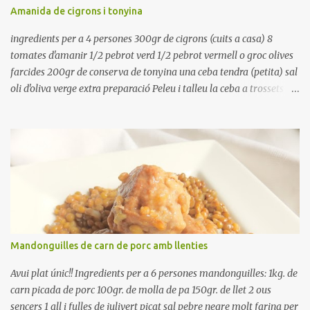
refredar en la mateixa olla. El caldo de coure els fesols, es pot
Amanida de cigrons i tonyina
utilitzar per una crema o sopa. Ingredientes judias -agua -sal
Preparación Ponga las judías a r...
ingredients per a 4 persones 300gr de cigrons (cuits a casa) 8
tomates d'amanir 1/2 pebrot verd 1/2 pebrot vermell o groc olives
farcides 200gr de conserva de tonyina una ceba tendra (petita) sal
oli d'oliva verge extra preparació Peleu i talleu la ceba a trossets i
poseu-la, en un bol, coberta d'aigua freda. Tapeu amb paper film i
reserveu a la nevera. Renteu els pebrots i talleu-los a trossets.
Renteu les tomates i talleu-les a octaus. Talleu les olives a
rodanxes. Una hora abans de portar a la taula, poseu els cigrons,
ben escorreguts, en un bol, amb la resta d'ingredients: les tomates,
el pebrot, la ceba, (escorreguda), les olives i la tonyina esmicolada.
Amaniu amb sal i oli... bon profit!!
Mandonguilles de carn de porc amb llenties
Avui plat únic!! Ingredients per a 6 persones mandonguilles: 1kg. de
carn picada de porc 100gr. de molla de pa 150gr. de llet 2 ous
sencers 1 all i fulles de julivert picat sal pebre negre molt farina per