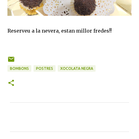
Reserveu a la nevera, estan millor fredes!!
BOMBONS
POSTRES
XOCOLATA NEGRA
C
o
m
e