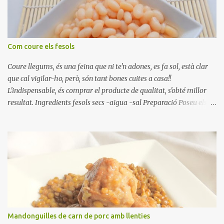
el pebrot, la ceba, (escorreguda), les olives i la tonyina esmicolada.
Amaniu amb sal i oli... bon profit!!
Com coure els fesols
Coure llegums, és una feina que ni te'n adones, es fa sol, està clar
que cal vigilar-ho, però, són tant bones cuites a casa!!
L'indispensable, és comprar el producte de qualitat, s'obté millor
resultat. Ingredients fesols secs -aigua -sal Preparació Poseu els
fesols a remullar en abundant aigua amb sal, durant 24 hores.
Passades les 24 hores, poseu-les en una olla amb aigua freda,
quan arrenca el bull, canvieu l'aigua bullint, per aigua freda,
repetiu dues o tres vegades, abaixeu el foc i atureu la ebullició, dues
o tres vegades afegint aigua freda, han de coure a foc baix, quasi
be, sense bullir i sempre sempre, amb l'olla tapada, entre 1 hora i 1
hora i mitja. Saleu 10 minuts abans de retirar del foc. Heu de veure
vosaltres el moment en que ja estan cuites. Anotacions Deixeu
refredar en la mateixa olla. El caldo de coure els fesols, es pot
Mandonguilles de carn de porc amb llenties
utilitzar per una crema o sopa. Ingredientes judias -agua -sal