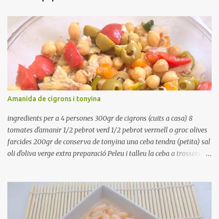
Amanida de cigrons i tonyina
ingredients per a 4 persones 300gr de cigrons (cuits a casa) 8
tomates d'amanir 1/2 pebrot verd 1/2 pebrot vermell o groc olives
farcides 200gr de conserva de tonyina una ceba tendra (petita) sal
oli d'oliva verge extra preparació Peleu i talleu la ceba a trossets i
poseu-la, en un bol, coberta d'aigua freda. Tapeu amb paper film i
reserveu a la nevera. Renteu els pebrots i talleu-los a trossets.
Renteu les tomates i talleu-les a octaus. Talleu les olives a
rodanxes. Una hora abans de portar a la taula, poseu els cigrons,
ben escorreguts, en un bol, amb la resta d'ingredients: les tomates,