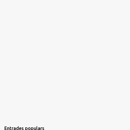
i
s
Entrades populars