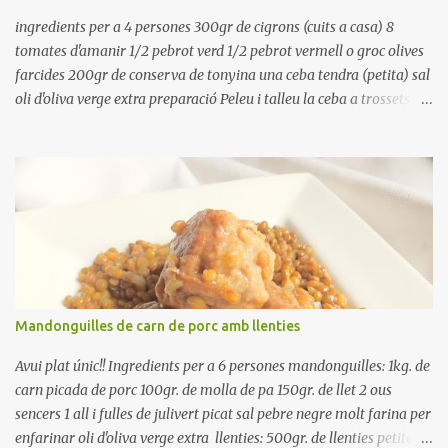
Preparación Ponga las judías a r...
ingredients per a 4 persones 300gr de cigrons (cuits a casa) 8
tomates d'amanir 1/2 pebrot verd 1/2 pebrot vermell o groc olives
farcides 200gr de conserva de tonyina una ceba tendra (petita) sal
oli d'oliva verge extra preparació Peleu i talleu la ceba a trossets i
poseu-la, en un bol, coberta d'aigua freda. Tapeu amb paper film i
reserveu a la nevera. Renteu els pebrots i talleu-los a trossets.
Renteu les tomates i talleu-les a octaus. Talleu les olives a
rodanxes. Una hora abans de portar a la taula, poseu els cigrons,
ben escorreguts, en un bol, amb la resta d'ingredients: les tomates,
el pebrot, la ceba, (escorreguda), les olives i la tonyina esmicolada.
Amaniu amb sal i oli... bon profit!!
Mandonguilles de carn de porc amb llenties
Avui plat únic!! Ingredients per a 6 persones mandonguilles: 1kg. de
carn picada de porc 100gr. de molla de pa 150gr. de llet 2 ous
sencers 1 all i fulles de julivert picat sal pebre negre molt farina per
enfarinar oli d'oliva verge extra llenties: 500gr. de llenties petites