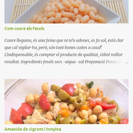
Com coure els fesols
Coure llegums, és una feina que ni te'n adones, es fa sol, està clar
que cal vigilar-ho, però, són tant bones cuites a casa!!
L'indispensable, és comprar el producte de qualitat, s'obté millor
resultat. Ingredients fesols secs -aigua -sal Preparació Poseu els
fesols a remullar en abundant aigua amb sal, durant 24 hores.
Passades les 24 hores, poseu-les en una olla amb aigua freda,
quan arrenca el bull, canvieu l'aigua bullint, per aigua freda,
repetiu dues o tres vegades, abaixeu el foc i atureu la ebullició, dues
o tres vegades afegint aigua freda, han de coure a foc baix, quasi
be, sense bullir i sempre sempre, amb l'olla tapada, entre 1 hora i 1
hora i mitja. Saleu 10 minuts abans de retirar del foc. Heu de veure
vosaltres el moment en que ja estan cuites. Anotacions Deixeu
refredar en la mateixa olla. El caldo de coure els fesols, es pot
Amanida de cigrons i tonyina
utilitzar per una crema o sopa. Ingredientes judias -agua -sal