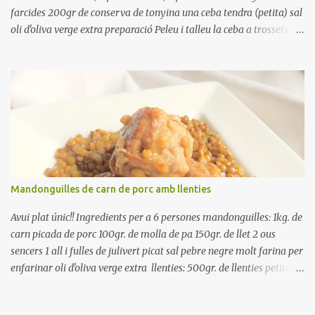
farcides 200gr de conserva de tonyina una ceba tendra (petita) sal
oli d'oliva verge extra preparació Peleu i talleu la ceba a trossets i
poseu-la, en un bol, coberta d'aigua freda. Tapeu amb paper film i
reserveu a la nevera. Renteu els pebrots i talleu-los a trossets.
Renteu les tomates i talleu-les a octaus. Talleu les olives a
rodanxes. Una hora abans de portar a la taula, poseu els cigrons,
ben escorreguts, en un bol, amb la resta d'ingredients: les tomates,
el pebrot, la ceba, (escorreguda), les olives i la tonyina esmicolada.
Amaniu amb sal i oli... bon profit!!
Mandonguilles de carn de porc amb llenties
Avui plat únic!! Ingredients per a 6 persones mandonguilles: 1kg. de
carn picada de porc 100gr. de molla de pa 150gr. de llet 2 ous
sencers 1 all i fulles de julivert picat sal pebre negre molt farina per
enfarinar oli d'oliva verge extra llenties: 500gr. de llenties petites
(pardina) 2 cebes grosses 3 grans d'all 1/2 porro 150cc. de vi blanc
sec brou de verdures o bé aigua Preparació A les llenties pardina,