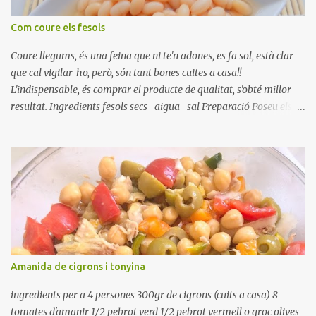
Com coure els fesols
Coure llegums, és una feina que ni te'n adones, es fa sol, està clar
que cal vigilar-ho, però, són tant bones cuites a casa!!
L'indispensable, és comprar el producte de qualitat, s'obté millor
resultat. Ingredients fesols secs -aigua -sal Preparació Poseu els
fesols a remullar en abundant aigua amb sal, durant 24 hores.
Passades les 24 hores, poseu-les en una olla amb aigua freda,
quan arrenca el bull, canvieu l'aigua bullint, per aigua freda,
repetiu dues o tres vegades, abaixeu el foc i atureu la ebullició, dues
o tres vegades afegint aigua freda, han de coure a foc baix, quasi
be, sense bullir i sempre sempre, amb l'olla tapada, entre 1 hora i 1
hora i mitja. Saleu 10 minuts abans de retirar del foc. Heu de veure
vosaltres el moment en que ja estan cuites. Anotacions Deixeu
refredar en la mateixa olla. El caldo de coure els fesols, es pot
Amanida de cigrons i tonyina
utilitzar per una crema o sopa. Ingredientes judias -agua -sal
Preparación Ponga las judías a r...
ingredients per a 4 persones 300gr de cigrons (cuits a casa) 8
tomates d'amanir 1/2 pebrot verd 1/2 pebrot vermell o groc olives