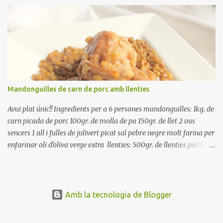
Renteu les tomates i talleu-les a octaus. Talleu les olives a
rodanxes. Una hora abans de portar a la taula, poseu els cigrons,
ben escorreguts, en un bol, amb la resta d'ingredients: les tomates,
el pebrot, la ceba, (escorreguda), les olives i la tonyina esmicolada.
Amaniu amb sal i oli... bon profit!!
Mandonguilles de carn de porc amb llenties
Avui plat únic!! Ingredients per a 6 persones mandonguilles: 1kg. de
carn picada de porc 100gr. de molla de pa 150gr. de llet 2 ous
sencers 1 all i fulles de julivert picat sal pebre negre molt farina per
enfarinar oli d'oliva verge extra llenties: 500gr. de llenties petites
(pardina) 2 cebes grosses 3 grans d'all 1/2 porro 150cc. de vi blanc
sec brou de verdures o bé aigua Preparació A les llenties pardina,
no els fa falta estar en remull; jo mai les hi poso, la cocció pot durar
entre 40 i 50 minuts. Poseu la carn picada en un bol i barregeu-la
Amb la tecnologia de Blogger
amb la molla estovada en la llet, amb l'all i julivert picats i els ous.
Salpebreu i amasseu be, fins que la carn quedi ben lligada. Deixeu