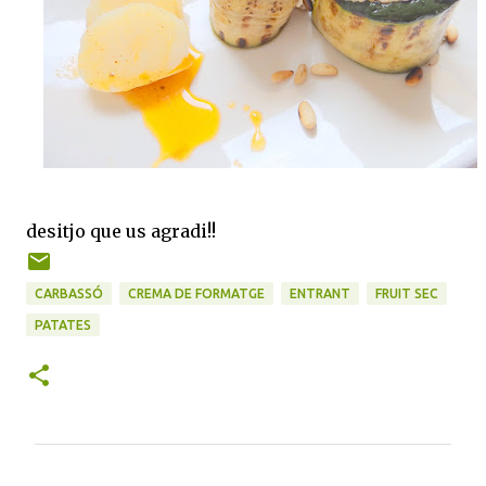
desitjo que us agradi!!
CARBASSÓ
CREMA DE FORMATGE
ENTRANT
FRUIT SEC
PATATES
C