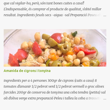
que cal vigilar-ho, però, són tant bones cuites a casa!!
L'indispensable, és comprar el producte de qualitat, s'obté millor
resultat. Ingredients fesols secs -aigua -sal Preparació Poseu els
fesols a remullar en abundant aigua amb sal, durant 24 hores.
Passades les 24 hores, poseu-les en una olla amb aigua freda,
quan arrenca el bull, canvieu l'aigua bullint, per aigua freda,
repetiu dues o tres vegades, abaixeu el foc i atureu la ebullició, dues
o tres vegades afegint aigua freda, han de coure a foc baix, quasi
be, sense bullir i sempre sempre, amb l'olla tapada, entre 1 hora i 1
hora i mitja. Saleu 10 minuts abans de retirar del foc. Heu de veure
vosaltres el moment en que ja estan cuites. Anotacions Deixeu
refredar en la mateixa olla. El caldo de coure els fesols, es pot
Amanida de cigrons i tonyina
utilitzar per una crema o sopa. Ingredientes judias -agua -sal
Preparación Ponga las judías a r...
ingredients per a 4 persones 300gr de cigrons (cuits a casa) 8
tomates d'amanir 1/2 pebrot verd 1/2 pebrot vermell o groc olives
farcides 200gr de conserva de tonyina una ceba tendra (petita) sal
oli d'oliva verge extra preparació Peleu i talleu la ceba a trossets i
poseu-la, en un bol, coberta d'aigua freda. Tapeu amb paper film i
reserveu a la nevera. Renteu els pebrots i talleu-los a trossets.