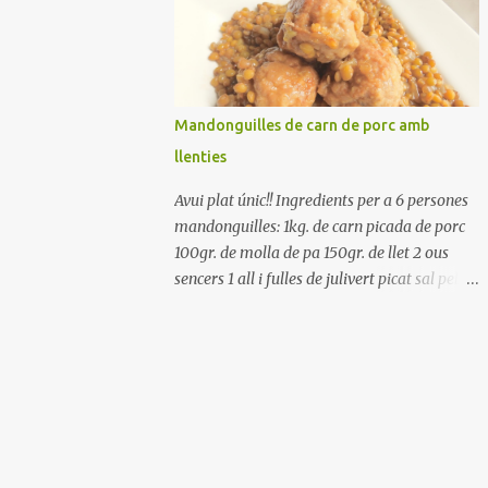
Renteu els pebrots i talleu-los a trossets.
Renteu les tomates i talleu-les a octaus.
Talleu les olives a rodanxes. Una hora abans
de portar a la taula, poseu els cigrons, ben
escorreguts, en un bol, amb la resta
Mandonguilles de carn de porc amb
d'ingredients: les tomates, el pebrot, la ceba,
llenties
(escorreguda), les olives i la tonyina
esmicolada. Amaniu amb sal i oli... bon
Avui plat únic!! Ingredients per a 6 persones
profit!!
mandonguilles: 1kg. de carn picada de porc
100gr. de molla de pa 150gr. de llet 2 ous
sencers 1 all i fulles de julivert picat sal pebre
negre molt farina per enfarinar oli d'oliva
verge extra llenties: 500gr. de llenties petites
(pardina) 2 cebes grosses 3 grans d'all 1/2
porro 150cc. de vi blanc sec brou de verdures
o bé aigua Preparació A les llenties pardina,
no els fa falta estar en remull; jo mai les hi
poso, la cocció pot durar entre 40 i 50