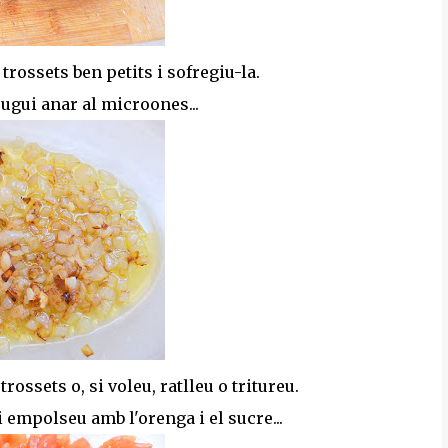
a trossets ben petits i sofregiu-la.
pugui anar al microones...
trossets o, si voleu, ratlleu o tritureu.
i empolseu amb l'orenga i el sucre...