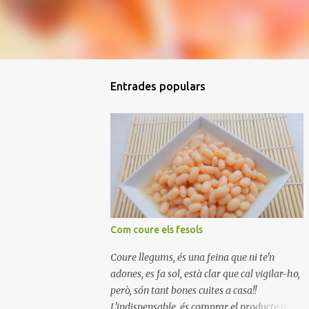
Entrades populars
Com coure els fesols
Coure llegums, és una feina que ni te'n
adones, es fa sol, està clar que cal vigilar-ho,
però, són tant bones cuites a casa!!
L'indispensable, és comprar el producte de