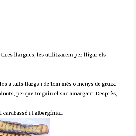
 a tires llargues, les utilitzarem per lligar els
u-los a talls llargs i de 1cm més o menys de gruix.
 minuts, perque treguin el suc amargant. Desprès,
carabassó i l'albergínia...