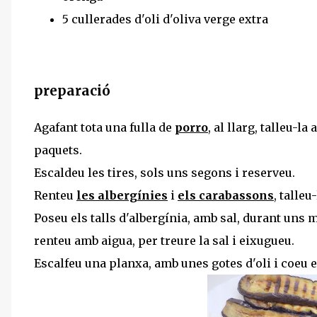
5 cullerades d'oli d'oliva verge extra
preparació
Agafant tota una fulla de
porro
, al llarg, talleu-la
paquets.
Escaldeu les tires, sols uns segons i reserveu.
Renteu
les albergínies
i
els carabassons
, talle
Poseu els talls d'albergínia, amb sal, durant uns
renteu amb aigua, per treure la sal i eixugueu.
Escalfeu una planxa, amb unes gotes d'oli i coeu el 