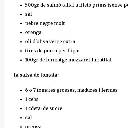
500gr de salmó tallat a filets prims (sense pe
sal
pebre negre molt
orenga
oli d'oliva verge extra
tires de porro per lligar
100gr de formatge mozzarel-la ratllat
la salsa de tomata:
6 o 7 tomates grosses, madures i fermes
1 ceba
1 cdeta. de sucre
sal
orenga