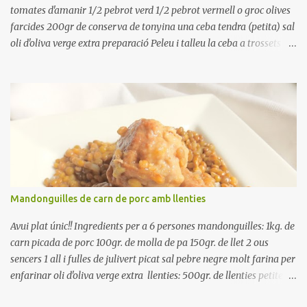
tomates d'amanir 1/2 pebrot verd 1/2 pebrot vermell o groc olives
farcides 200gr de conserva de tonyina una ceba tendra (petita) sal
oli d'oliva verge extra preparació Peleu i talleu la ceba a trossets i
poseu-la, en un bol, coberta d'aigua freda. Tapeu amb paper film i
reserveu a la nevera. Renteu els pebrots i talleu-los a trossets.
Renteu les tomates i talleu-les a octaus. Talleu les olives a
rodanxes. Una hora abans de portar a la taula, poseu els cigrons,
ben escorreguts, en un bol, amb la resta d'ingredients: les tomates,
el pebrot, la ceba, (escorreguda), les olives i la tonyina esmicolada.
Amaniu amb sal i oli... bon profit!!
Mandonguilles de carn de porc amb llenties
Avui plat únic!! Ingredients per a 6 persones mandonguilles: 1kg. de
carn picada de porc 100gr. de molla de pa 150gr. de llet 2 ous
sencers 1 all i fulles de julivert picat sal pebre negre molt farina per
enfarinar oli d'oliva verge extra llenties: 500gr. de llenties petites
(pardina) 2 cebes grosses 3 grans d'all 1/2 porro 150cc. de vi blanc