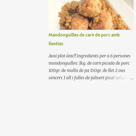
Renteu els pebrots i talleu-los a trossets.
Renteu les tomates i talleu-les a octaus.
Talleu les olives a rodanxes. Una hora abans
de portar a la taula, poseu els cigrons, ben
escorreguts, en un bol, amb la resta
Mandonguilles de carn de porc amb
d'ingredients: les tomates, el pebrot, la ceba,
llenties
(escorreguda), les olives i la tonyina
esmicolada. Amaniu amb sal i oli... bon
Avui plat únic!! Ingredients per a 6 persones
profit!!
mandonguilles: 1kg. de carn picada de porc
100gr. de molla de pa 150gr. de llet 2 ous
sencers 1 all i fulles de julivert picat sal pebre
negre molt farina per enfarinar oli d'oliva
verge extra llenties: 500gr. de llenties petites
(pardina) 2 cebes grosses 3 grans d'all 1/2
porro 150cc. de vi blanc sec brou de verdures
o bé aigua Preparació A les llenties pardina,
no els fa falta estar en remull; jo mai les hi
poso, la cocció pot durar entre 40 i 50