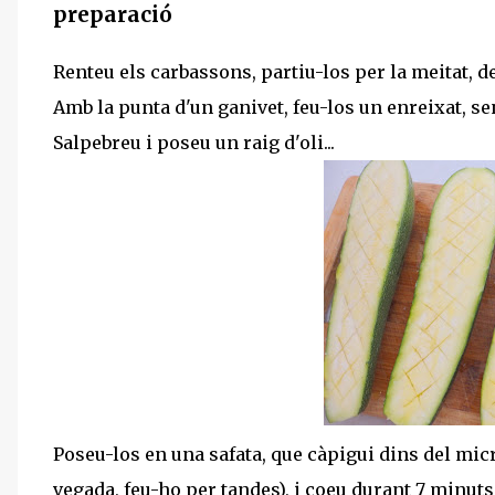
preparació
Renteu els carbassons, partiu-los per la meitat, de
Amb la punta d'un ganivet, feu-los un enreixat, sens
Salpebreu i poseu un raig d'oli...
Poseu-los en una safata, que càpigui dins del micr
vegada, feu-ho per tandes), i coeu durant 7 minut