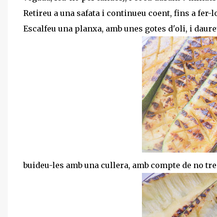
Retireu a una safata i continueu coent, fins a fer-lo
Escalfeu una planxa, amb unes gotes d'oli, i daure
buideu-les amb una cullera, amb compte de no trenc