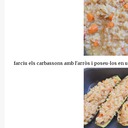
farciu els carbassons amb l'arròs i poseu-los en un