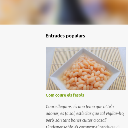
Entrades populars
Com coure els fesols
Coure llegums, és una feina que ni te'n
adones, es fa sol, està clar que cal vigilar-ho,
però, són tant bones cuites a casa!!
L'indispensable, és comprar el producte de