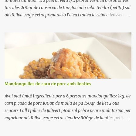
tomates d'amanir 1/2 pebrot verd 1/2 pebrot vermell o groc olives
farcides 200gr de conserva de tonyina una ceba tendra (petita) sal
oli d'oliva verge extra preparació Peleu i talleu la ceba a trossets i
poseu-la, en un bol, coberta d'aigua freda. Tapeu amb paper film i
reserveu a la nevera. Renteu els pebrots i talleu-los a trossets.
Renteu les tomates i talleu-les a octaus. Talleu les olives a
rodanxes. Una hora abans de portar a la taula, poseu els cigrons,
ben escorreguts, en un bol, amb la resta d'ingredients: les tomates,
el pebrot, la ceba, (escorreguda), les olives i la tonyina esmicolada.
Amaniu amb sal i oli... bon profit!!
Mandonguilles de carn de porc amb llenties
Avui plat únic!! Ingredients per a 6 persones mandonguilles: 1kg. de
carn picada de porc 100gr. de molla de pa 150gr. de llet 2 ous
sencers 1 all i fulles de julivert picat sal pebre negre molt farina per
enfarinar oli d'oliva verge extra llenties: 500gr. de llenties petites
(pardina) 2 cebes grosses 3 grans d'all 1/2 porro 150cc. de vi blanc
sec brou de verdures o bé aigua Preparació A les llenties pardina,