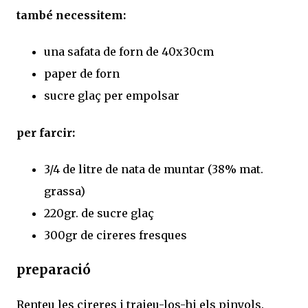
també necessitem:
una safata de forn de 40x30cm
paper de forn
sucre glaç per empolsar
per farcir:
3/4 de litre de nata de muntar (38% mat.
grassa)
220gr. de sucre glaç
300gr de cireres fresques
preparació
Renteu les cireres i traieu-los-hi els pinyols.