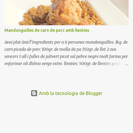
el pebrot, la ceba, (escorreguda), les olives i la tonyina esmicolada.
Amaniu amb sal i oli... bon profit!!
Mandonguilles de carn de porc amb llenties
Avui plat únic!! Ingredients per a 6 persones mandonguilles: 1kg. de
carn picada de porc 100gr. de molla de pa 150gr. de llet 2 ous
sencers 1 all i fulles de julivert picat sal pebre negre molt farina per
enfarinar oli d'oliva verge extra llenties: 500gr. de llenties petites
(pardina) 2 cebes grosses 3 grans d'all 1/2 porro 150cc. de vi blanc
sec brou de verdures o bé aigua Preparació A les llenties pardina,
no els fa falta estar en remull; jo mai les hi poso, la cocció pot durar
entre 40 i 50 minuts. Poseu la carn picada en un bol i barregeu-la
Amb la tecnologia de Blogger
amb la molla estovada en la llet, amb l'all i julivert picats i els ous.
Salpebreu i amasseu be, fins que la carn quedi ben lligada. Deixeu
reposar 4 o 5 hores, en un bol tapat, a la nevera. Feu les
mandonguilles, enfarineu-les... i fregiu amb abundant oli calent,
deixant-les ben daurades. Un cop fregides, poseu-les damunt de