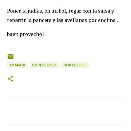
Poner la judías, en un bol, regar con la salsa y
repartir la panceta y las avellanas por encima ...
buen provecho !!
AMANIDA
CARN DE PORC
HORTALISSES
C
o
m
e