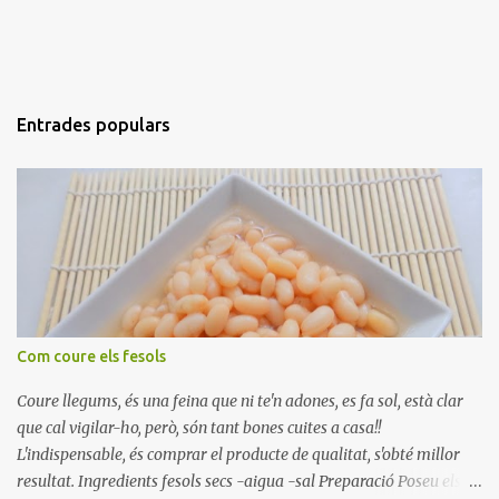
Entrades populars
Com coure els fesols
Coure llegums, és una feina que ni te'n adones, es fa sol, està clar
que cal vigilar-ho, però, són tant bones cuites a casa!!
L'indispensable, és comprar el producte de qualitat, s'obté millor
resultat. Ingredients fesols secs -aigua -sal Preparació Poseu els