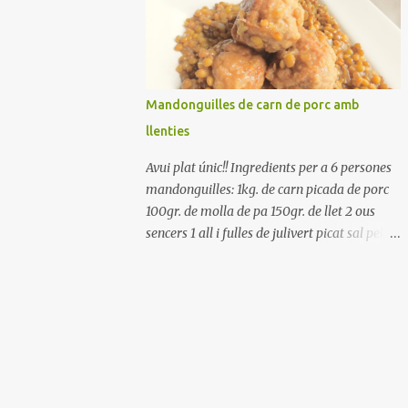
Renteu els pebrots i talleu-los a trossets.
Renteu les tomates i talleu-les a octaus.
Talleu les olives a rodanxes. Una hora abans
de portar a la taula, poseu els cigrons, ben
escorreguts, en un bol, amb la resta
Mandonguilles de carn de porc amb
d'ingredients: les tomates, el pebrot, la ceba,
llenties
(escorreguda), les olives i la tonyina
esmicolada. Amaniu amb sal i oli... bon
Avui plat únic!! Ingredients per a 6 persones
profit!!
mandonguilles: 1kg. de carn picada de porc
100gr. de molla de pa 150gr. de llet 2 ous
sencers 1 all i fulles de julivert picat sal pebre
negre molt farina per enfarinar oli d'oliva
verge extra llenties: 500gr. de llenties petites
(pardina) 2 cebes grosses 3 grans d'all 1/2
porro 150cc. de vi blanc sec brou de verdures
o bé aigua Preparació A les llenties pardina,
no els fa falta estar en remull; jo mai les hi
poso, la cocció pot durar entre 40 i 50