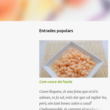
Entrades populars
Com coure els fesols
Coure llegums, és una feina que ni te'n
adones, es fa sol, està clar que cal vigilar-ho,
però, són tant bones cuites a casa!!
L'indispensable, és comprar el producte de