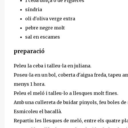
1 ceba dolça o de Figueres
síndria
oli d'oliva verge extra
pebre negre molt
sal en escames
preparació
Peleu la ceba i talleu-la en juliana.
Poseu-la en un bol, coberta d'aigua freda, tapeu a
menys 1 hora.
Peleu el meló i talleu-lo a llesques molt fines.
Amb una cullereta de buidar pinyols, feu boles de 
Esmicoleu el bacallà.
Repartiu les llesques de meló, entre els quatre p