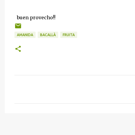
buen provecho!!
AMANIDA
BACALLÀ
FRUITA
C
o
m
e
n
t