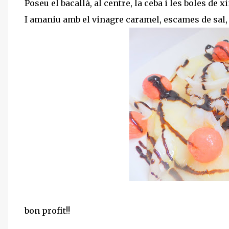
Poseu el bacallà, al centre, la ceba i les boles de 
I amaniu amb el vinagre caramel, escames de sal, u
bon profit!!