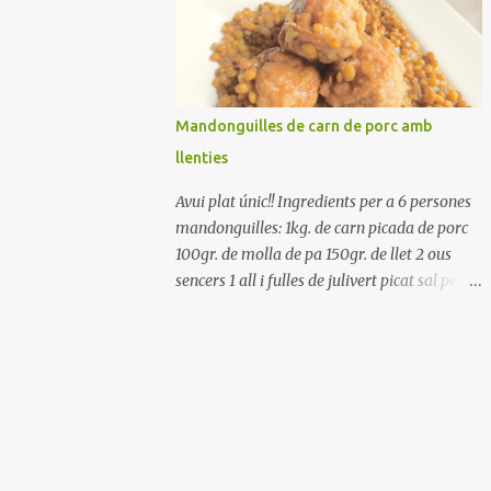
Renteu els pebrots i talleu-los a trossets.
Renteu les tomates i talleu-les a octaus.
Talleu les olives a rodanxes. Una hora abans
de portar a la taula, poseu els cigrons, ben
escorreguts, en un bol, amb la resta
Mandonguilles de carn de porc amb
d'ingredients: les tomates, el pebrot, la ceba,
llenties
(escorreguda), les olives i la tonyina
esmicolada. Amaniu amb sal i oli... bon
Avui plat únic!! Ingredients per a 6 persones
profit!!
mandonguilles: 1kg. de carn picada de porc
100gr. de molla de pa 150gr. de llet 2 ous
sencers 1 all i fulles de julivert picat sal pebre
negre molt farina per enfarinar oli d'oliva
verge extra llenties: 500gr. de llenties petites
(pardina) 2 cebes grosses 3 grans d'all 1/2
porro 150cc. de vi blanc sec brou de verdures
o bé aigua Preparació A les llenties pardina,
no els fa falta estar en remull; jo mai les hi
poso, la cocció pot durar entre 40 i 50