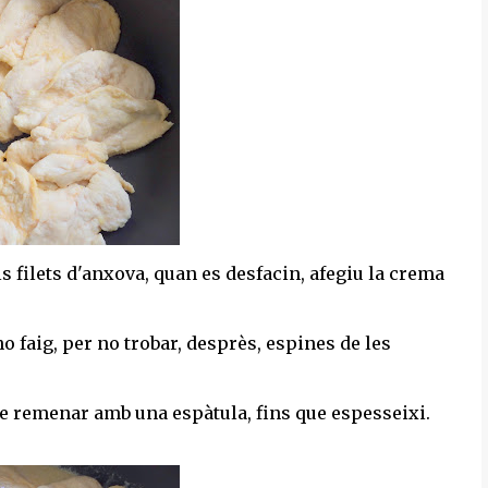
els filets d'anxova, quan es desfacin, afegiu la crema
ho faig, per no trobar, desprès, espines de les
 de remenar amb una espàtula, fins que espesseixi.