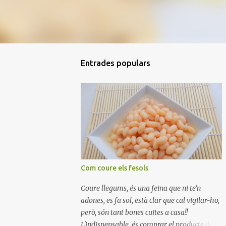
Entrades populars
Com coure els fesols
Coure llegums, és una feina que ni te'n
adones, es fa sol, està clar que cal vigilar-ho,
però, són tant bones cuites a casa!!
L'indispensable, és comprar el producte de