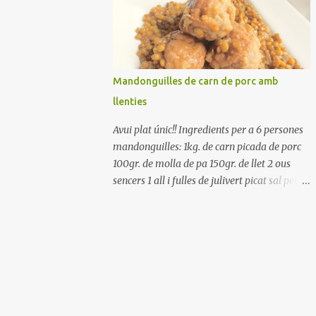
Renteu els pebrots i talleu-los a trossets.
Renteu les tomates i talleu-les a octaus.
Talleu les olives a rodanxes. Una hora abans
de portar a la taula, poseu els cigrons, ben
escorreguts, en un bol, amb la resta
Mandonguilles de carn de porc amb
d'ingredients: les tomates, el pebrot, la ceba,
llenties
(escorreguda), les olives i la tonyina
esmicolada. Amaniu amb sal i oli... bon
Avui plat únic!! Ingredients per a 6 persones
profit!!
mandonguilles: 1kg. de carn picada de porc
100gr. de molla de pa 150gr. de llet 2 ous
sencers 1 all i fulles de julivert picat sal pebre
negre molt farina per enfarinar oli d'oliva
verge extra llenties: 500gr. de llenties petites
(pardina) 2 cebes grosses 3 grans d'all 1/2
porro 150cc. de vi blanc sec brou de verdures
o bé aigua Preparació A les llenties pardina,
no els fa falta estar en remull; jo mai les hi
poso, la cocció pot durar entre 40 i 50