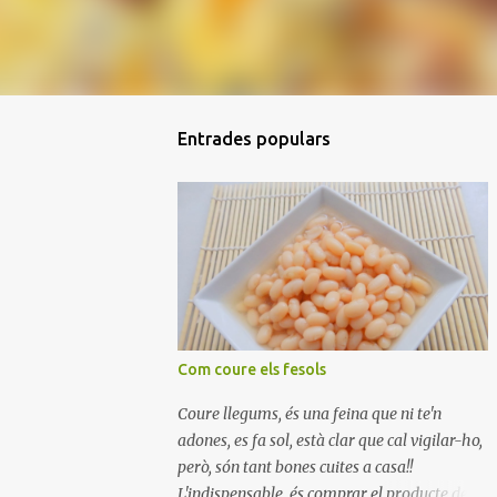
Entrades populars
Com coure els fesols
Coure llegums, és una feina que ni te'n
adones, es fa sol, està clar que cal vigilar-ho,
però, són tant bones cuites a casa!!
L'indispensable, és comprar el producte de