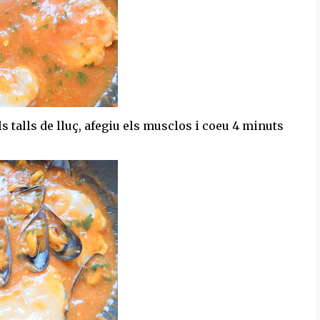
s talls de lluç, afegiu els musclos i coeu 4 minuts