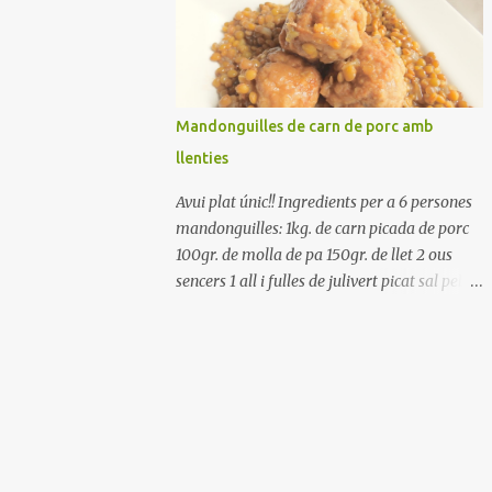
Renteu els pebrots i talleu-los a trossets.
Renteu les tomates i talleu-les a octaus.
Talleu les olives a rodanxes. Una hora abans
de portar a la taula, poseu els cigrons, ben
escorreguts, en un bol, amb la resta
Mandonguilles de carn de porc amb
d'ingredients: les tomates, el pebrot, la ceba,
llenties
(escorreguda), les olives i la tonyina
esmicolada. Amaniu amb sal i oli... bon
Avui plat únic!! Ingredients per a 6 persones
profit!!
mandonguilles: 1kg. de carn picada de porc
100gr. de molla de pa 150gr. de llet 2 ous
sencers 1 all i fulles de julivert picat sal pebre
negre molt farina per enfarinar oli d'oliva
verge extra llenties: 500gr. de llenties petites
(pardina) 2 cebes grosses 3 grans d'all 1/2
porro 150cc. de vi blanc sec brou de verdures
o bé aigua Preparació A les llenties pardina,
no els fa falta estar en remull; jo mai les hi
poso, la cocció pot durar entre 40 i 50