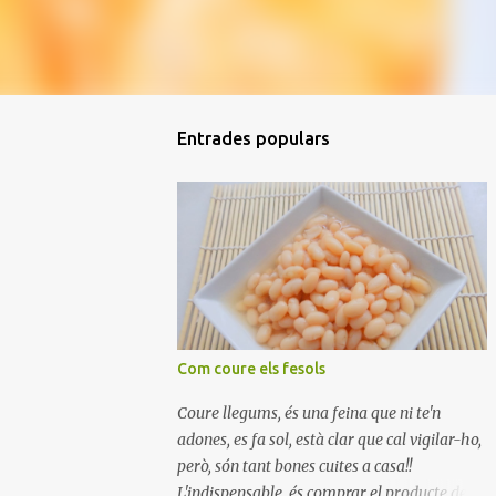
Entrades populars
Com coure els fesols
Coure llegums, és una feina que ni te'n
adones, es fa sol, està clar que cal vigilar-ho,
però, són tant bones cuites a casa!!
L'indispensable, és comprar el producte de