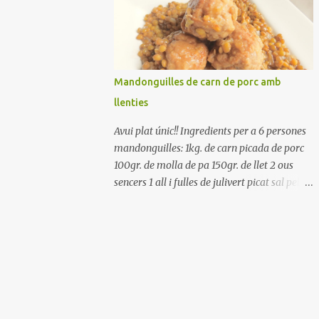
Renteu els pebrots i talleu-los a trossets.
Renteu les tomates i talleu-les a octaus.
Talleu les olives a rodanxes. Una hora abans
de portar a la taula, poseu els cigrons, ben
escorreguts, en un bol, amb la resta
Mandonguilles de carn de porc amb
d'ingredients: les tomates, el pebrot, la ceba,
llenties
(escorreguda), les olives i la tonyina
esmicolada. Amaniu amb sal i oli... bon
Avui plat únic!! Ingredients per a 6 persones
profit!!
mandonguilles: 1kg. de carn picada de porc
100gr. de molla de pa 150gr. de llet 2 ous
sencers 1 all i fulles de julivert picat sal pebre
negre molt farina per enfarinar oli d'oliva
verge extra llenties: 500gr. de llenties petites
(pardina) 2 cebes grosses 3 grans d'all 1/2
porro 150cc. de vi blanc sec brou de verdures
o bé aigua Preparació A les llenties pardina,
no els fa falta estar en remull; jo mai les hi
poso, la cocció pot durar entre 40 i 50