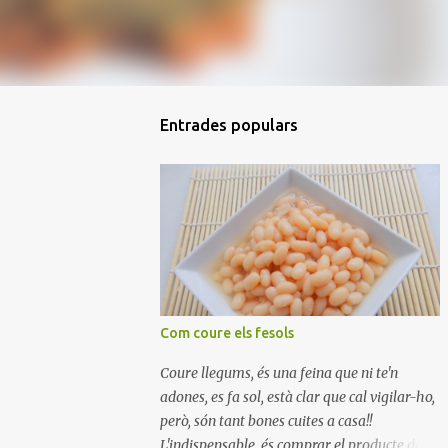
Entrades populars
Com coure els fesols
Coure llegums, és una feina que ni te'n
adones, es fa sol, està clar que cal vigilar-ho,
però, són tant bones cuites a casa!!
L'indispensable, és comprar el producte de