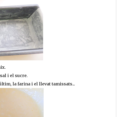
aix.
al i el sucre.
tim, la farina i el llevat tamissats...