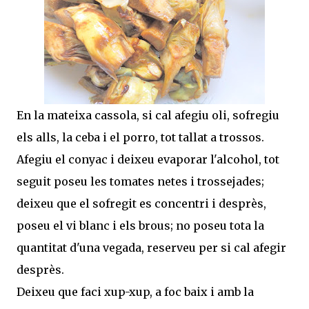
En la mateixa cassola, si cal afegiu oli, sofregiu
els alls, la ceba i el porro, tot tallat a trossos.
Afegiu el conyac i deixeu evaporar l'alcohol, tot
seguit poseu les tomates netes i trossejades;
deixeu que el sofregit es concentri i desprès,
poseu el vi blanc i els brous; no poseu tota la
quantitat d'una vegada, reserveu per si cal afegir
desprès.
Deixeu que faci xup-xup, a foc baix i amb la