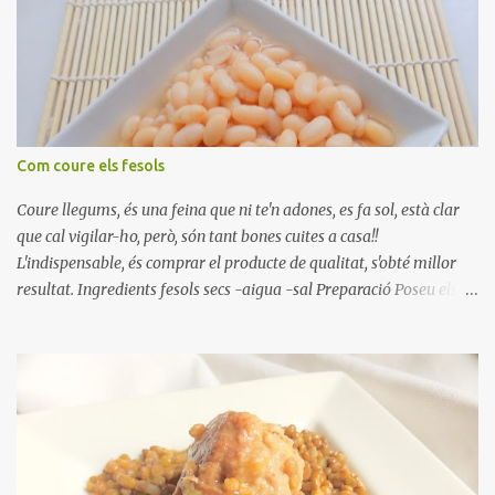
rodanxes. Una hora abans de portar a la taula, poseu els cigrons,
ben escorreguts, en un bol, amb la resta d'ingredients: les tomates,
el pebrot, la ceba, (escorreguda), les olives i la tonyina esmicolada.
Amaniu amb sal i oli... bon profit!!
Com coure els fesols
Coure llegums, és una feina que ni te'n adones, es fa sol, està clar
que cal vigilar-ho, però, són tant bones cuites a casa!!
L'indispensable, és comprar el producte de qualitat, s'obté millor
resultat. Ingredients fesols secs -aigua -sal Preparació Poseu els
fesols a remullar en abundant aigua amb sal, durant 24 hores.
Passades les 24 hores, poseu-les en una olla amb aigua freda,
quan arrenca el bull, canvieu l'aigua bullint, per aigua freda,
repetiu dues o tres vegades, abaixeu el foc i atureu la ebullició, dues
o tres vegades afegint aigua freda, han de coure a foc baix, quasi
be, sense bullir i sempre sempre, amb l'olla tapada, entre 1 hora i 1
hora i mitja. Saleu 10 minuts abans de retirar del foc. Heu de veure