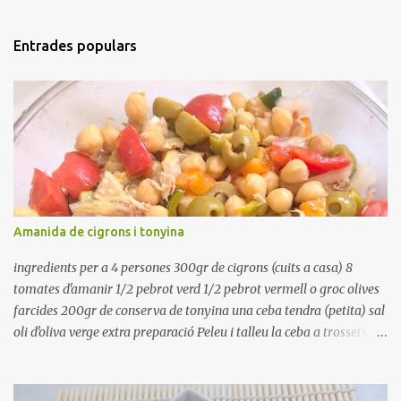
Entrades populars
Amanida de cigrons i tonyina
ingredients per a 4 persones 300gr de cigrons (cuits a casa) 8
tomates d'amanir 1/2 pebrot verd 1/2 pebrot vermell o groc olives
farcides 200gr de conserva de tonyina una ceba tendra (petita) sal
oli d'oliva verge extra preparació Peleu i talleu la ceba a trossets i
poseu-la, en un bol, coberta d'aigua freda. Tapeu amb paper film i
reserveu a la nevera. Renteu els pebrots i talleu-los a trossets.
Renteu les tomates i talleu-les a octaus. Talleu les olives a