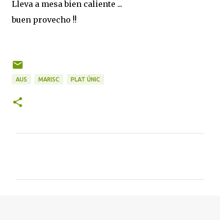
Lleva a mesa bien caliente ...
buen provecho !!
AUS
MARISC
PLAT ÚNIC
C
o
m
e
n
t