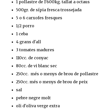
1 pollastre de 1'600kg. tallat a octaus
500gr. de sípia fresca trossejada
5 o 6 carxofes fresques
1/2 porro
1 ceba
4 grans d'all
3 tomates madures
110cc. de conyac
80cc. de vi blanc sec
250cc. més o menys de brou de pollastre
250cc. més o menys de brou de peix
sal
pebre negre molt
oli d'oliva verge extra