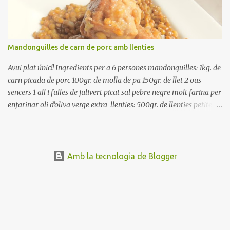
el pebrot, la ceba, (escorreguda), les olives i la tonyina esmicolada.
Amaniu amb sal i oli... bon profit!!
Mandonguilles de carn de porc amb llenties
Avui plat únic!! Ingredients per a 6 persones mandonguilles: 1kg. de
carn picada de porc 100gr. de molla de pa 150gr. de llet 2 ous
sencers 1 all i fulles de julivert picat sal pebre negre molt farina per
enfarinar oli d'oliva verge extra llenties: 500gr. de llenties petites
(pardina) 2 cebes grosses 3 grans d'all 1/2 porro 150cc. de vi blanc
sec brou de verdures o bé aigua Preparació A les llenties pardina,
no els fa falta estar en remull; jo mai les hi poso, la cocció pot durar
entre 40 i 50 minuts. Poseu la carn picada en un bol i barregeu-la
Amb la tecnologia de Blogger
amb la molla estovada en la llet, amb l'all i julivert picats i els ous.
Salpebreu i amasseu be, fins que la carn quedi ben lligada. Deixeu
reposar 4 o 5 hores, en un bol tapat, a la nevera. Feu les
mandonguilles, enfarineu-les... i fregiu amb abundant oli calent,
deixant-les ben daurades. Un cop fregides, poseu-les damunt de
paper de cuina, per absorbir l'excés d'oli... En...