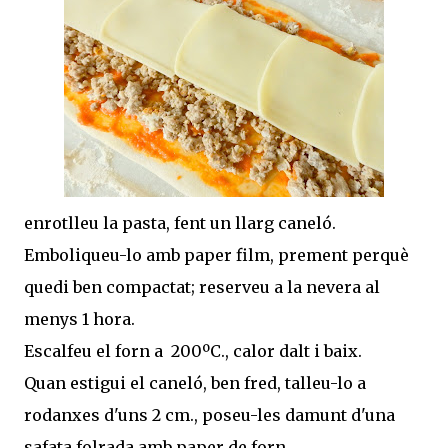
enrotlleu la pasta, fent un llarg caneló.
Emboliqueu-lo amb paper film, prement perquè
quedi ben compactat; reserveu a la nevera al
menys 1 hora.
Escalfeu el forn a 200ºC., calor dalt i baix.
Quan estigui el caneló, ben fred, talleu-lo a
rodanxes d'uns 2 cm., poseu-les damunt d'una
safata folrada amb paper de forn...