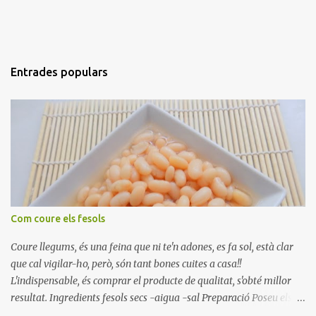
Entrades populars
Com coure els fesols
Coure llegums, és una feina que ni te'n adones, es fa sol, està clar
que cal vigilar-ho, però, són tant bones cuites a casa!!
L'indispensable, és comprar el producte de qualitat, s'obté millor
resultat. Ingredients fesols secs -aigua -sal Preparació Poseu els
fesols a remullar en abundant aigua amb sal, durant 24 hores.