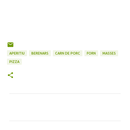
APERITIU
BERENARS
CARN DE PORC
FORN
MASSES
PIZZA
C
o
m
e