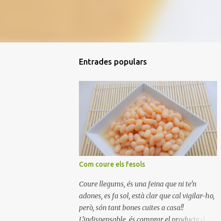
Entrades populars
Com coure els fesols
Coure llegums, és una feina que ni te'n
adones, es fa sol, està clar que cal vigilar-ho,
però, són tant bones cuites a casa!!
L'indispensable, és comprar el producte de