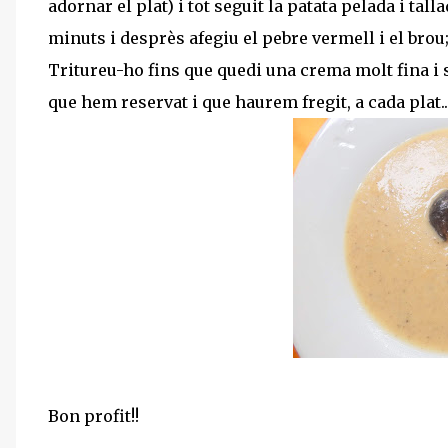
adornar el plat) i tot seguit la patata pelada i tal
minuts i desprès afegiu el pebre vermell i el brou;
Tritureu-ho fins que quedi una crema molt fina i s
que hem reservat i que haurem fregit, a cada plat..
Bon profit!!