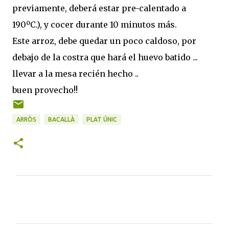
previamente, deberá estar pre-calentado a
190ºC.), y cocer durante 10 minutos más.
Este arroz, debe quedar un poco caldoso, por
debajo de la costra que hará el huevo batido ...
llevar a la mesa recién hecho ..
buen provecho!!
ARRÒS
BACALLÀ
PLAT ÚNIC
C
o
m