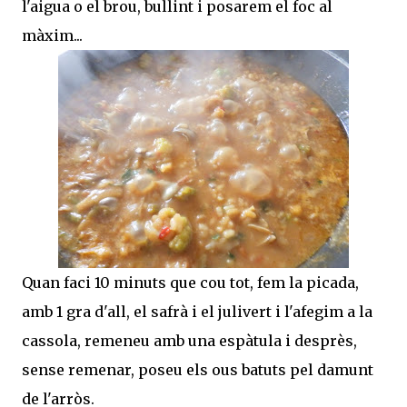
l'aigua o el brou, bullint i posarem el foc al
màxim...
Quan faci 10 minuts que cou tot, fem la picada,
amb 1 gra d'all, el safrà i el julivert i l'afegim a la
cassola, remeneu amb una espàtula i desprès,
sense remenar, poseu els ous batuts pel damunt
de l'arròs.