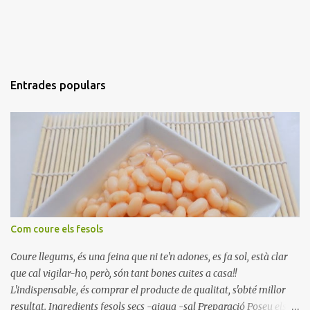
Entrades populars
Com coure els fesols
Coure llegums, és una feina que ni te'n adones, es fa sol, està clar
que cal vigilar-ho, però, són tant bones cuites a casa!!
L'indispensable, és comprar el producte de qualitat, s'obté millor
resultat. Ingredients fesols secs -aigua -sal Preparació Poseu els