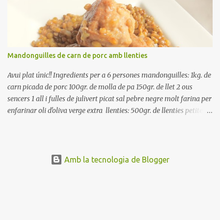
ben escorreguts, en un bol, amb la resta d'ingredients: les tomates,
el pebrot, la ceba, (escorreguda), les olives i la tonyina esmicolada.
Amaniu amb sal i oli... bon profit!!
Mandonguilles de carn de porc amb llenties
Avui plat únic!! Ingredients per a 6 persones mandonguilles: 1kg. de
carn picada de porc 100gr. de molla de pa 150gr. de llet 2 ous
sencers 1 all i fulles de julivert picat sal pebre negre molt farina per
enfarinar oli d'oliva verge extra llenties: 500gr. de llenties petites
(pardina) 2 cebes grosses 3 grans d'all 1/2 porro 150cc. de vi blanc
sec brou de verdures o bé aigua Preparació A les llenties pardina,
no els fa falta estar en remull; jo mai les hi poso, la cocció pot durar
entre 40 i 50 minuts. Poseu la carn picada en un bol i barregeu-la
Amb la tecnologia de Blogger
amb la molla estovada en la llet, amb l'all i julivert picats i els ous.
Salpebreu i amasseu be, fins que la carn quedi ben lligada. Deixeu
reposar 4 o 5 hores, en un bol tapat, a la nevera. Feu les
mandonguilles, enfarineu-les... i fregiu amb abundant oli calent,
deixant-les ben daurades. Un cop fregides, poseu-les damunt de