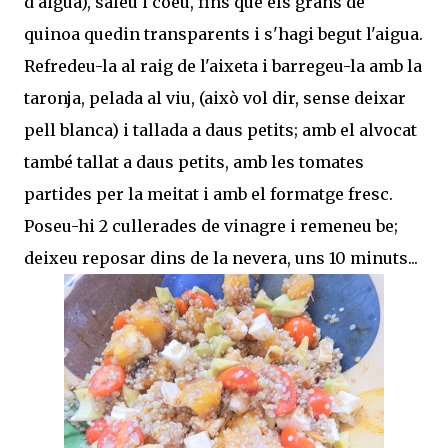
d'aigua), saleu i coeu, fins que els grans de
quinoa quedin transparents i s'hagi begut l'aigua.
Refredeu-la al raig de l'aixeta i barregeu-la amb la
taronja, pelada al viu, (això vol dir, sense deixar
pell blanca) i tallada a daus petits; amb el alvocat
també tallat a daus petits, amb les tomates
partides per la meitat i amb el formatge fresc.
Poseu-hi 2 cullerades de vinagre i remeneu be;
deixeu reposar dins de la nevera, uns 10 minuts...