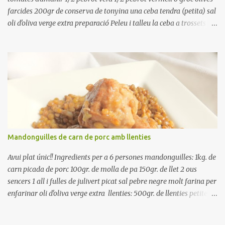
farcides 200gr de conserva de tonyina una ceba tendra (petita) sal
oli d'oliva verge extra preparació Peleu i talleu la ceba a trossets i
poseu-la, en un bol, coberta d'aigua freda. Tapeu amb paper film i
reserveu a la nevera. Renteu els pebrots i talleu-los a trossets.
Renteu les tomates i talleu-les a octaus. Talleu les olives a
rodanxes. Una hora abans de portar a la taula, poseu els cigrons,
ben escorreguts, en un bol, amb la resta d'ingredients: les tomates,
el pebrot, la ceba, (escorreguda), les olives i la tonyina esmicolada.
Amaniu amb sal i oli... bon profit!!
Mandonguilles de carn de porc amb llenties
Avui plat únic!! Ingredients per a 6 persones mandonguilles: 1kg. de
carn picada de porc 100gr. de molla de pa 150gr. de llet 2 ous
sencers 1 all i fulles de julivert picat sal pebre negre molt farina per
enfarinar oli d'oliva verge extra llenties: 500gr. de llenties petites
(pardina) 2 cebes grosses 3 grans d'all 1/2 porro 150cc. de vi blanc
sec brou de verdures o bé aigua Preparació A les llenties pardina,