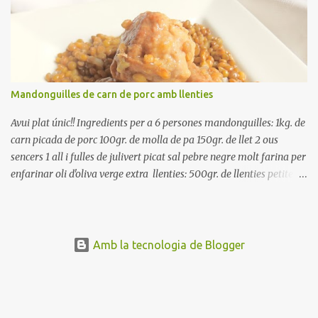
rodanxes. Una hora abans de portar a la taula, poseu els cigrons,
ben escorreguts, en un bol, amb la resta d'ingredients: les tomates,
el pebrot, la ceba, (escorreguda), les olives i la tonyina esmicolada.
Amaniu amb sal i oli... bon profit!!
Mandonguilles de carn de porc amb llenties
Avui plat únic!! Ingredients per a 6 persones mandonguilles: 1kg. de
carn picada de porc 100gr. de molla de pa 150gr. de llet 2 ous
sencers 1 all i fulles de julivert picat sal pebre negre molt farina per
enfarinar oli d'oliva verge extra llenties: 500gr. de llenties petites
(pardina) 2 cebes grosses 3 grans d'all 1/2 porro 150cc. de vi blanc
sec brou de verdures o bé aigua Preparació A les llenties pardina,
no els fa falta estar en remull; jo mai les hi poso, la cocció pot durar
entre 40 i 50 minuts. Poseu la carn picada en un bol i barregeu-la
Amb la tecnologia de Blogger
amb la molla estovada en la llet, amb l'all i julivert picats i els ous.
Salpebreu i amasseu be, fins que la carn quedi ben lligada. Deixeu
reposar 4 o 5 hores, en un bol tapat, a la nevera. Feu les
mandonguilles, enfarineu-les... i fregiu amb abundant oli calent,