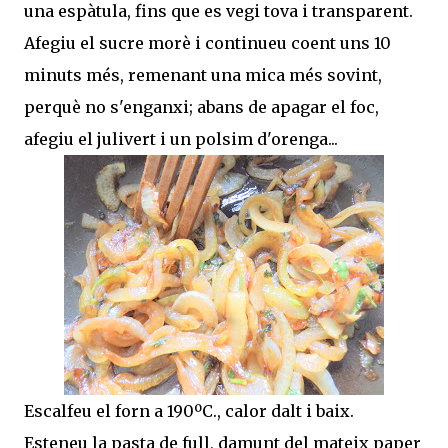
una espàtula, fins que es vegi tova i transparent.
Afegiu el sucre morè i continueu coent uns 10
minuts més, remenant una mica més sovint,
perquè no s'enganxi; abans de apagar el foc,
afegiu el julivert i un polsim d'orenga...
Escalfeu el forn a 190ºC., calor dalt i baix.
Esteneu la pasta de full, damunt del mateix paper