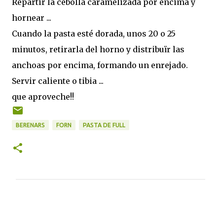
Repartir la cebolla caramelizada por encima y
hornear ...
Cuando la pasta esté dorada, unos 20 o 25
minutos, retirarla del horno y distribuïr las
anchoas por encima, formando un enrejado.
Servir caliente o tibia ...
que aproveche!!
BERENARS
FORN
PASTA DE FULL
C
o