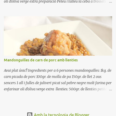
oli d'oliva verge extra preparació Peleu i talleu la ceba a trossets i
poseu-la, en un bol, coberta d'aigua freda. Tapeu amb paper film i
reserveu a la nevera. Renteu els pebrots i talleu-los a trossets.
Renteu les tomates i talleu-les a octaus. Talleu les olives a
rodanxes. Una hora abans de portar a la taula, poseu els cigrons,
ben escorreguts, en un bol, amb la resta d'ingredients: les tomates,
el pebrot, la ceba, (escorreguda), les olives i la tonyina esmicolada.
Amaniu amb sal i oli... bon profit!!
Mandonguilles de carn de porc amb llenties
Avui plat únic!! Ingredients per a 6 persones mandonguilles: 1kg. de
carn picada de porc 100gr. de molla de pa 150gr. de llet 2 ous
sencers 1 all i fulles de julivert picat sal pebre negre molt farina per
enfarinar oli d'oliva verge extra llenties: 500gr. de llenties petites
(pardina) 2 cebes grosses 3 grans d'all 1/2 porro 150cc. de vi blanc
sec brou de verdures o bé aigua Preparació A les llenties pardina,
no els fa falta estar en remull; jo mai les hi poso, la cocció pot durar
entre 40 i 50 minuts. Poseu la carn picada en un bol i barregeu-la
Amb la tecnologia de Blogger