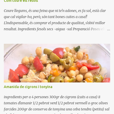
Com coure els fesols
Coure llegums, és una feina que ni te'n adones, es fa sol, està clar
que cal vigilar-ho, però, són tant bones cuites a casa!!
L'indispensable, és comprar el producte de qualitat, s'obté millor
resultat. Ingredients fesols secs -aigua -sal Preparació Poseu els
fesols a remullar en abundant aigua amb sal, durant 24 hores.
Passades les 24 hores, poseu-les en una olla amb aigua freda,
quan arrenca el bull, canvieu l'aigua bullint, per aigua freda,
repetiu dues o tres vegades, abaixeu el foc i atureu la ebullició, dues
o tres vegades afegint aigua freda, han de coure a foc baix, quasi
be, sense bullir i sempre sempre, amb l'olla tapada, entre 1 hora i 1
hora i mitja. Saleu 10 minuts abans de retirar del foc. Heu de veure
vosaltres el moment en que ja estan cuites. Anotacions Deixeu
refredar en la mateixa olla. El caldo de coure els fesols, es pot
Amanida de cigrons i tonyina
utilitzar per una crema o sopa. Ingredientes judias -agua -sal
Preparación Ponga las judías a r...
ingredients per a 4 persones 300gr de cigrons (cuits a casa) 8
tomates d'amanir 1/2 pebrot verd 1/2 pebrot vermell o groc olives
farcides 200gr de conserva de tonyina una ceba tendra (petita) sal