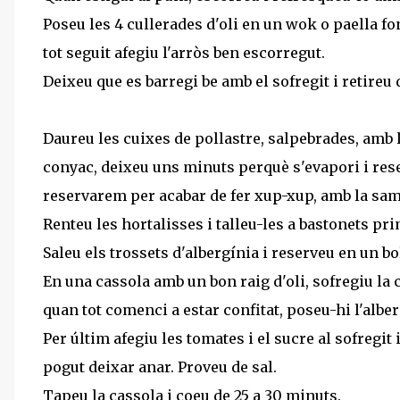
Poseu les 4 cullerades d'oli en un wok o paella fon
tot seguit afegiu l'arròs ben escorregut.
Deixeu que es barregi be amb el sofregit i retireu 
Daureu les cuixes de pollastre, salpebrades, amb l'
conyac, deixeu uns minuts perquè s'evapori i reserv
reservarem per acabar de fer xup-xup, amb la sam
Renteu les hortalisses i talleu-les a bastonets prim
Saleu els trossets d'albergínia i reserveu en un b
En una cassola amb un bon raig d'oli, sofregiu la ce
quan tot comenci a estar confitat, poseu-hi l'alb
Per últim afegiu les tomates i el sucre al sofregit i
pogut deixar anar. Proveu de sal.
Tapeu la cassola i coeu de 25 a 30 minuts.