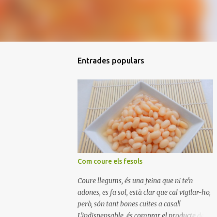
Entrades populars
Com coure els fesols
Coure llegums, és una feina que ni te'n
adones, es fa sol, està clar que cal vigilar-ho,
però, són tant bones cuites a casa!!
L'indispensable, és comprar el producte de