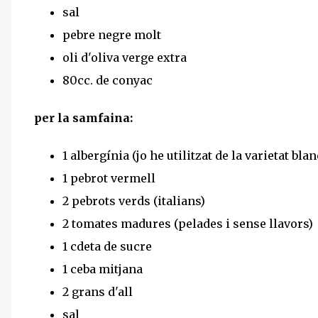
sal
pebre negre molt
oli d'oliva verge extra
80cc. de conyac
per la samfaina:
1 albergínia (jo he utilitzat de la varietat blan
1 pebrot vermell
2 pebrots verds (italians)
2 tomates madures (pelades i sense llavors)
1 cdeta de sucre
1 ceba mitjana
2 grans d'all
sal