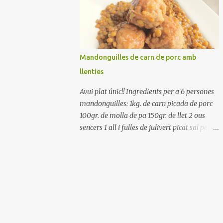
Renteu els pebrots i talleu-los a trossets.
Renteu les tomates i talleu-les a octaus.
Talleu les olives a rodanxes. Una hora abans
de portar a la taula, poseu els cigrons, ben
escorreguts, en un bol, amb la resta
Mandonguilles de carn de porc amb
d'ingredients: les tomates, el pebrot, la ceba,
llenties
(escorreguda), les olives i la tonyina
esmicolada. Amaniu amb sal i oli... bon
Avui plat únic!! Ingredients per a 6 persones
profit!!
mandonguilles: 1kg. de carn picada de porc
100gr. de molla de pa 150gr. de llet 2 ous
sencers 1 all i fulles de julivert picat sal pebre
negre molt farina per enfarinar oli d'oliva
verge extra llenties: 500gr. de llenties petites
(pardina) 2 cebes grosses 3 grans d'all 1/2
porro 150cc. de vi blanc sec brou de verdures
o bé aigua Preparació A les llenties pardina,
no els fa falta estar en remull; jo mai les hi
poso, la cocció pot durar entre 40 i 50