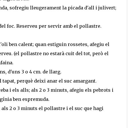
da, sofregiu lleugerament la picada d'all i julivert;
del foc. Reserveu per servir amb el pollastre.
oli ben calent; quan estiguin rossetes, afegiu el
eu. (el pollastre no estarà cuit del tot, però el
faina.
s, d'uns 3 o 4 cm. de llarg.
ol tapat, perquè deixi anar el suc amargant.
ba i els alls; als 2 o 3 minuts, afegiu els pebrots i
ergínia ben espremuda.
 als 2 o 3 minuts el pollastre i el suc que hagi