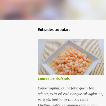
Entrades populars
Com coure els fesols
Coure llegums, és una feina que ni te'n
adones, es fa sol, està clar que cal vigilar-ho,
però, són tant bones cuites a casa!!
L'indispensable, és comprar el producte de