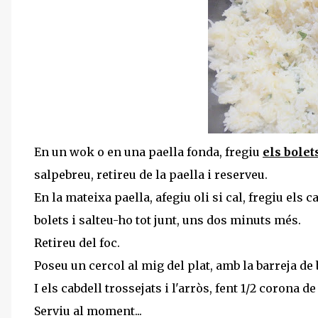
En un wok o en una paella fonda, fregiu
els bolet
salpebreu, retireu de la paella i reserveu.
En la mateixa paella, afegiu oli si cal, fregiu el
bolets i salteu-ho tot junt, uns dos minuts més.
Retireu del foc.
Poseu un cercol al mig del plat, amb la barreja de 
I els cabdell trossejats i l'arròs, fent 1/2 corona d
Serviu al moment...