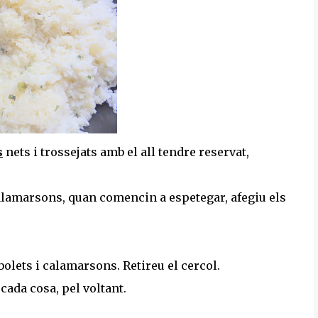
s
nets i trossejats amb el all tendre reservat,
s calamarsons, quan comencin a espetegar, afegiu els
bolets i calamarsons. Retireu el cercol.
e cada cosa, pel voltant.