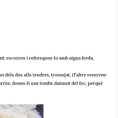
ant; escorreu i refresqueu-lo amb aigua freda,
n dels dos alls tendres, trossejat, (l'altre reserveu-
 l'arròs; doneu-li uns tombs damunt del foc, perquè