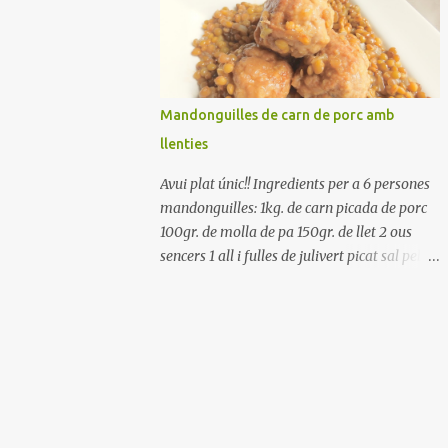
Renteu els pebrots i talleu-los a trossets.
Renteu les tomates i talleu-les a octaus.
Talleu les olives a rodanxes. Una hora abans
de portar a la taula, poseu els cigrons, ben
escorreguts, en un bol, amb la resta
Mandonguilles de carn de porc amb
d'ingredients: les tomates, el pebrot, la ceba,
llenties
(escorreguda), les olives i la tonyina
esmicolada. Amaniu amb sal i oli... bon
Avui plat únic!! Ingredients per a 6 persones
profit!!
mandonguilles: 1kg. de carn picada de porc
100gr. de molla de pa 150gr. de llet 2 ous
sencers 1 all i fulles de julivert picat sal pebre
negre molt farina per enfarinar oli d'oliva
verge extra llenties: 500gr. de llenties petites
(pardina) 2 cebes grosses 3 grans d'all 1/2
porro 150cc. de vi blanc sec brou de verdures
o bé aigua Preparació A les llenties pardina,
no els fa falta estar en remull; jo mai les hi
poso, la cocció pot durar entre 40 i 50