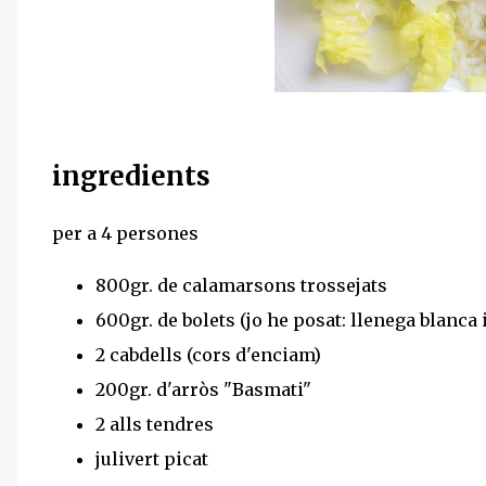
ingredients
per a 4 persones
800gr. de calamarsons trossejats
600gr. de bolets (jo he posat: llenega blanca 
2 cabdells (cors d'enciam)
200gr. d'arròs "Basmati"
2 alls tendres
julivert picat