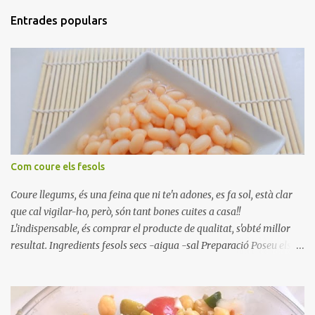
Entrades populars
Com coure els fesols
Coure llegums, és una feina que ni te'n adones, es fa sol, està clar
que cal vigilar-ho, però, són tant bones cuites a casa!!
L'indispensable, és comprar el producte de qualitat, s'obté millor
resultat. Ingredients fesols secs -aigua -sal Preparació Poseu els
fesols a remullar en abundant aigua amb sal, durant 24 hores.
Passades les 24 hores, poseu-les en una olla amb aigua freda,
quan arrenca el bull, canvieu l'aigua bullint, per aigua freda,
repetiu dues o tres vegades, abaixeu el foc i atureu la ebullició, dues