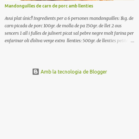
Mandonguilles de carn de porc amb llenties
Avui plat únic!! Ingredients per a 6 persones mandonguilles: 1kg. de
carn picada de porc 100gr. de molla de pa 150gr. de llet 2 ous
sencers 1 all i fulles de julivert picat sal pebre negre molt farina per
enfarinar oli d'oliva verge extra llenties: 500gr. de llenties petites
(pardina) 2 cebes grosses 3 grans d'all 1/2 porro 150cc. de vi blanc
sec brou de verdures o bé aigua Preparació A les llenties pardina,
no els fa falta estar en remull; jo mai les hi poso, la cocció pot durar
entre 40 i 50 minuts. Poseu la carn picada en un bol i barregeu-la
Amb la tecnologia de Blogger
amb la molla estovada en la llet, amb l'all i julivert picats i els ous.
Salpebreu i amasseu be, fins que la carn quedi ben lligada. Deixeu
reposar 4 o 5 hores, en un bol tapat, a la nevera. Feu les
mandonguilles, enfarineu-les... i fregiu amb abundant oli calent,
deixant-les ben daurades. Un cop fregides, poseu-les damunt de
paper de cuina, per absorbir l'excés d'oli... En...