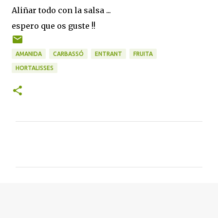
Aliñar todo con la salsa ...
espero que os guste !!
AMANIDA
CARBASSÓ
ENTRANT
FRUITA
HORTALISSES
C
o
m
e
n
t