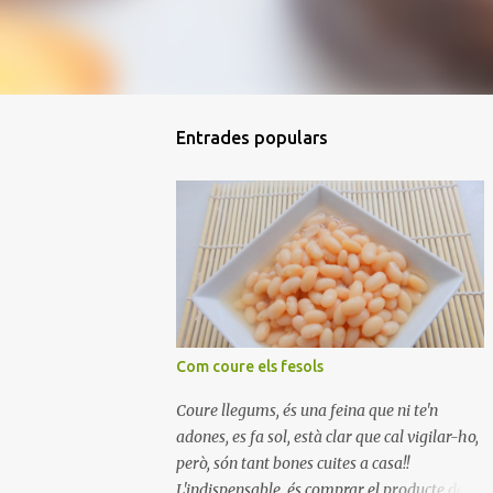
Entrades populars
Com coure els fesols
Coure llegums, és una feina que ni te'n
adones, es fa sol, està clar que cal vigilar-ho,
però, són tant bones cuites a casa!!
L'indispensable, és comprar el producte de