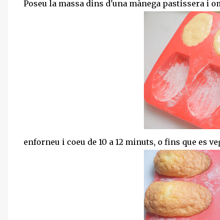
Poseu la massa dins d'una mànega pastissera i omp
enforneu i coeu de 10 a 12 minuts, o fins que es v