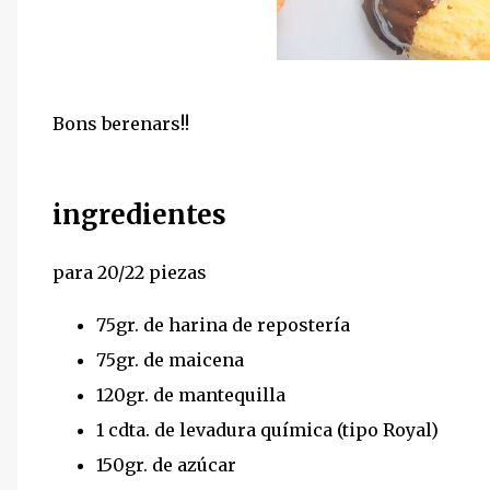
Bons berenars!!
ingredientes
para 20/22 piezas
75gr. de harina de repostería
75gr. de maicena
120gr. de mantequilla
1 cdta. de levadura química (tipo Royal)
150gr. de azúcar