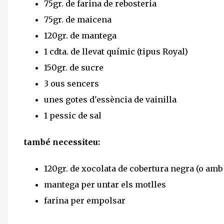
75gr. de farina de rebosteria
75gr. de maicena
120gr. de mantega
1 cdta. de llevat químic (tipus Royal)
150gr. de sucre
3 ous sencers
unes gotes d'essència de vainilla
1 pessic de sal
també necessiteu:
120gr. de xocolata de cobertura negra (o amb l
mantega per untar els motlles
farina per empolsar