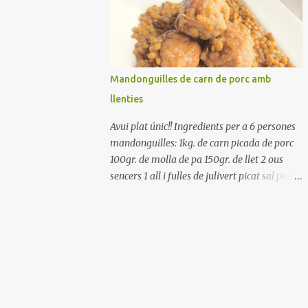
Renteu els pebrots i talleu-los a trossets.
Renteu les tomates i talleu-les a octaus.
Talleu les olives a rodanxes. Una hora abans
de portar a la taula, poseu els cigrons, ben
escorreguts, en un bol, amb la resta
Mandonguilles de carn de porc amb
d'ingredients: les tomates, el pebrot, la ceba,
llenties
(escorreguda), les olives i la tonyina
esmicolada. Amaniu amb sal i oli... bon
Avui plat únic!! Ingredients per a 6 persones
profit!!
mandonguilles: 1kg. de carn picada de porc
100gr. de molla de pa 150gr. de llet 2 ous
sencers 1 all i fulles de julivert picat sal pebre
negre molt farina per enfarinar oli d'oliva
verge extra llenties: 500gr. de llenties petites
(pardina) 2 cebes grosses 3 grans d'all 1/2
porro 150cc. de vi blanc sec brou de verdures
o bé aigua Preparació A les llenties pardina,
no els fa falta estar en remull; jo mai les hi
poso, la cocció pot durar entre 40 i 50