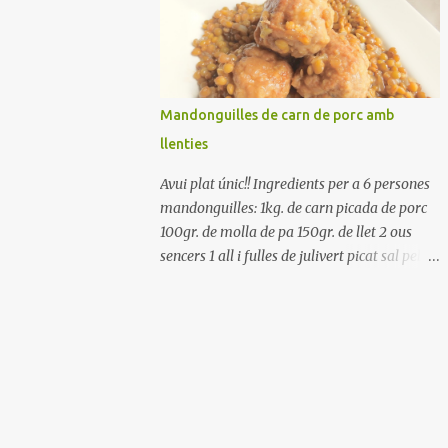
Renteu els pebrots i talleu-los a trossets.
Renteu les tomates i talleu-les a octaus.
Talleu les olives a rodanxes. Una hora abans
de portar a la taula, poseu els cigrons, ben
escorreguts, en un bol, amb la resta
Mandonguilles de carn de porc amb
d'ingredients: les tomates, el pebrot, la ceba,
llenties
(escorreguda), les olives i la tonyina
esmicolada. Amaniu amb sal i oli... bon
Avui plat únic!! Ingredients per a 6 persones
profit!!
mandonguilles: 1kg. de carn picada de porc
100gr. de molla de pa 150gr. de llet 2 ous
sencers 1 all i fulles de julivert picat sal pebre
negre molt farina per enfarinar oli d'oliva
verge extra llenties: 500gr. de llenties petites
(pardina) 2 cebes grosses 3 grans d'all 1/2
porro 150cc. de vi blanc sec brou de verdures
o bé aigua Preparació A les llenties pardina,
no els fa falta estar en remull; jo mai les hi
poso, la cocció pot durar entre 40 i 50