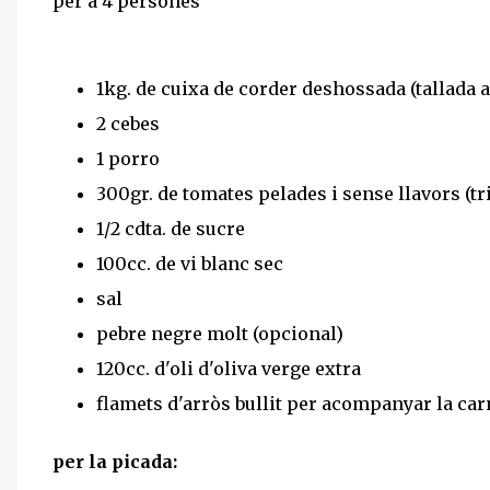
per a 4 persones
1kg. de cuixa de corder deshossada (tallada a
2 cebes
1 porro
300gr. de tomates pelades i sense llavors (tr
1/2 cdta. de sucre
100cc. de vi blanc sec
sal
pebre negre molt (opcional)
120cc. d'oli d'oliva verge extra
flamets d'arròs bullit per acompanyar la car
per la picada: