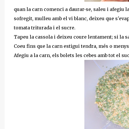
quan la carn comenci a daurar-se, saleu i afegiu la 
sofregit, mulleu amb el vi blanc, deixeu que s'evap
tomata triturada i el sucre.
Tapeu la cassola i deixeu coure lentament; si la s
Coeu fins que la carn estigui tendra, més o menys
Afegiu a la carn, els bolets les cebes amb tot el suc 