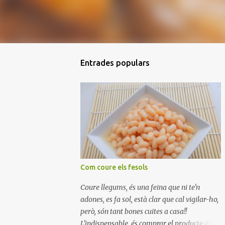
Entrades populars
Com coure els fesols
Coure llegums, és una feina que ni te'n
adones, es fa sol, està clar que cal vigilar-ho,
però, són tant bones cuites a casa!!
L'indispensable, és comprar el producte de