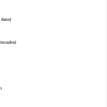
 daus)
iturades)
n